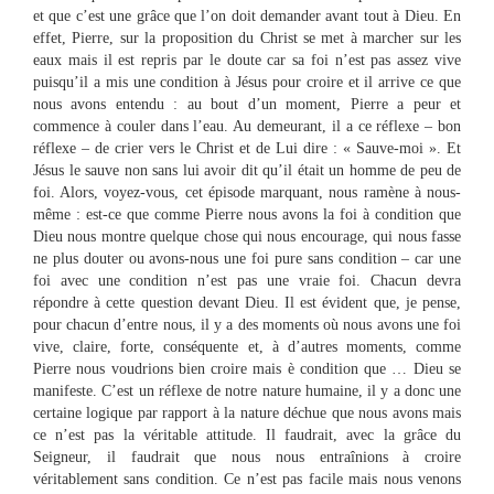
et que c’est une grâce que l’on doit demander avant tout à Dieu. En
effet, Pierre, sur la proposition du Christ se met à marcher sur les
eaux mais il est repris par le doute car sa foi n’est pas assez vive
puisqu’il a mis une condition à Jésus pour croire et il arrive ce que
nous avons entendu : au bout d’un moment, Pierre a peur et
commence à couler dans l’eau. Au demeurant, il a ce réflexe – bon
réflexe – de crier vers le Christ et de Lui dire : « Sauve-moi ». Et
Jésus le sauve non sans lui avoir dit qu’il était un homme de peu de
foi. Alors, voyez-vous, cet épisode marquant, nous ramène à nous-
même : est-ce que comme Pierre nous avons la foi à condition que
Dieu nous montre quelque chose qui nous encourage, qui nous fasse
ne plus douter ou avons-nous une foi pure sans condition – car une
foi avec une condition n’est pas une vraie foi. Chacun devra
répondre à cette question devant Dieu. Il est évident que, je pense,
pour chacun d’entre nous, il y a des moments où nous avons une foi
vive, claire, forte, conséquente et, à d’autres moments, comme
Pierre nous voudrions bien croire mais è condition que … Dieu se
manifeste. C’est un réflexe de notre nature humaine, il y a donc une
certaine logique par rapport à la nature déchue que nous avons mais
ce n’est pas la véritable attitude. Il faudrait, avec la grâce du
Seigneur, il faudrait que nous nous entraînions à croire
véritablement sans condition. Ce n’est pas facile mais nous venons