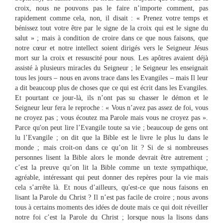
croix, nous ne pouvons pas le faire n’importe comment, pas
rapidement comme cela, non, il disait : « Prenez votre temps et
bénissez tout votre être par le signe de la croix qui est le signe du
salut » ; mais à condition de croire dans ce que nous faisons, que
notre cœur et notre intellect soient dirigés vers le Seigneur Jésus
mort sur la croix et ressuscité pour nous. Les apôtres avaient déjà
assisté à plusieurs miracles du Seigneur ; le Seigneur les enseignait
tous les jours – nous en avons trace dans les Evangiles – mais Il leur
a dit beaucoup plus de choses que ce qui est écrit dans les Evangiles.
Et pourtant ce jour-là, ils n’ont pas su chasser le démon et le
Seigneur leur fera le reproche : « Vous n’avez pas assez de foi, vous
ne croyez pas ; vous écoutez ma Parole mais vous ne croyez pas ».
Parce qu'on peut lire l’Evangile toute sa vie ; beaucoup de gens ont
lu l’Evangile ; on dit que la Bible est le livre le plus lu dans le
monde ; mais croit-on dans ce qu’on lit ? Si de si nombreuses
personnes lisent la Bible alors le monde devrait être autrement ;
c’est la preuve qu’on lit la Bible comme un texte sympathique,
agréable, intéressant qui peut donner des repères pour la vie mais
cela s’arrête là. Et nous d’ailleurs, qu'est-ce que nous faisons en
lisant la Parole du Christ ? Il n’est pas facile de croire ; nous avons
tous à certains moments des idées de doute mais ce qui doit réveiller
notre foi c’est la Parole du Christ ; lorsque nous la lisons dans