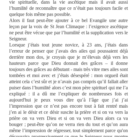
vie spirituelle, dans la vie ascétique mais il avait aussi
l’humilité de reconnaître que ce n’était pas toujours facile et
quelque fois même pas possible.
Alors il faut peut-être ajouter à ce bel Evangile une autre
leçon par la voix de St Jean Climaque : l’exigence ascétique
ne peut être vécue que par l’humilité et la supplication vers le
Seigneur.
Lorsque j’étais tout jeune novice, à 23 ans, j’étais dans
l’erreur de penser que j’avais des ailes qui poussaient déjà
derrière mon dos, je croyais que je m’élevais déjà vers les
hauteurs parce que Dieu donnait des grâces – il donne
toujours des grâces au débutant - mais très vitre mes ailes sont
tombées et moi avec et j’étais désespéré : mon orgueil était
atteint cela c’est sûr et je n’avais pas compris qu’il fallait aller
puiser dans l’humilité alors c’est mon père spirituel qui me l’a
expliqué : il a dû me l’expliquer de nombreuses fois et
aujourd'hui je peux vous dire qu’à l’âge que j’ai j’ai
l’impression que ce n’est pas encore tout à fait rentré mais
j’en ai le désir et ce désir suscite la prière et si on va vers la
prière on va vers Dieu et si on va vers Dieu alors ca va
bouger ; peut-être qu’on ne verra rien du tout et qu’on aura
même l’impression de régresser, tout simplement parce qu'on
découvrira progressivement ce que le Seigneur nous montre