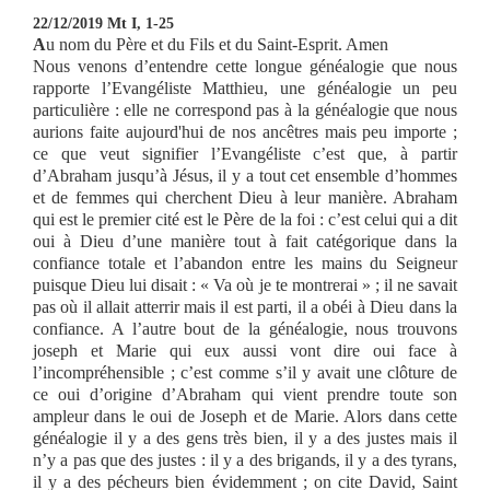
22/12/2019 Mt I, 1-25
A
u nom du Père et du Fils et du Saint-Esprit. Amen
Nous venons d’entendre cette longue généalogie que nous
rapporte l’Evangéliste Matthieu, une généalogie un peu
particulière : elle ne correspond pas à la généalogie que nous
aurions faite aujourd'hui de nos ancêtres mais peu importe ;
ce que veut signifier l’Evangéliste c’est que, à partir
d’Abraham jusqu’à Jésus, il y a tout cet ensemble d’hommes
et de femmes qui cherchent Dieu à leur manière. Abraham
qui est le premier cité est le Père de la foi : c’est celui qui a dit
oui à Dieu d’une manière tout à fait catégorique dans la
confiance totale et l’abandon entre les mains du Seigneur
puisque Dieu lui disait : « Va où je te montrerai » ; il ne savait
pas où il allait atterrir mais il est parti, il a obéi à Dieu dans la
confiance. A l’autre bout de la généalogie, nous trouvons
joseph et Marie qui eux aussi vont dire oui face à
l’incompréhensible ; c’est comme s’il y avait une clôture de
ce oui d’origine d’Abraham qui vient prendre toute son
ampleur dans le oui de Joseph et de Marie. Alors dans cette
généalogie il y a des gens très bien, il y a des justes mais il
n’y a pas que des justes : il y a des brigands, il y a des tyrans,
il y a des pécheurs bien évidemment ; on cite David, Saint