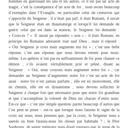
hommes en guérissant les uns et les autres, ce n’est pas un acte de
magie, c’est la conséquence d’un acte de foi ; nous avons beaucoup
d’exemples dans l’Evangile, en particulier celui du centurion qui
s’approche du Seigneur : il n’était pas juif, il était Romain, il savait
que le Seigneur était un thaumaturge et lorsqu'il lui demande de
guérir celui qui est dans sa maison, le Seigneur lui demande :
« Crois-tu ? ». Il aurait pu répondre « non » - il était Romain, en
principe les Romains adoraient tout sauf Dieu ; mais il répond :
« Oui Seigneur je crois mais augmente ma foi » ; c’est une belle
réponse, c’est une réponse que nous devons retenir pour nous-
même. Les apôtres n’ont pas eu suffisamment de foi pour chasser ce
démon ; s’ils avaient véritablement prié et jeûné, disant au
Seigneur : « Oui, nous croyons mais augmente notre foi » ; car
demander au Seigneur d’augmenter notre foi c’est un acte de foi
aussi : notre foi n’est jamais parfaite ; elle est en mouvement, elle
en chemin, elle est en dynamisme ; nous devons solliciter le
Seigneur à chaque fois que nécessaire pour que notre foi grandisse
et que s’accomplisse la volonté de Dieu sur chacun d’entre nous.
Est-ce que – c’est une simple question parmi beaucoup d’autres que
l’on peut se poser – est-ce que lorsque nous faisons le signe de la
croix sur nous, nous pensons que, par la croix, le Seigneur nous a
sauvés ou bien faisons-nous les choses par habitude ? ; le Père
Sophrony, de sainte mémoire nous disait toujours que le signe de la