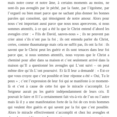
mais notre coeur et notre âme, à certains moments au moins, ne
sont-ils pas aveuglés par le péché, par la faute, par l’égoïsme, par
l’orgueil ou bien muet parce que ne sachant plus donner les bonnes
paroles qui consolent, qui témoignent de notre amour. Alors pour
nous c’est important aussi parce que nous nous apercevons, si nous
sommes attentifs, à ce qui a été lu que le Christ entend d’abord les
aveugles crier : « Fils de David, sauves-nous » ; ils ne peuvent pas
crier ainsi s’ils n’ont pas la foi ; ils ont entendu parler du Christ,
certes, comme thaumaturge mais cela ne suffit pas, ils ont la foi : ils
savent que le Christ peut les guérir et ils sont tenaces dans leur foi
parce que, si nous sommes attentifs, nous voyons que le Christ a
cheminé pour aller dans sa maison et c’est seulement arrivé dans la
maison qu’Il a questionné les aveugles qui L’ont suivi – on peut
même dire qu’ils L’ont poursuivi. Et là Il leur a demandé : « Est-ce
que vous croyez que c’est possible et leur réponse a été « Oui, Tu le
peux » ; c’est l’expression de leur foi qui se manifeste à ce moment-
là et c’est à cause de cette foi que le miracle s’accomplit. Le
Seigneur aurait pu les guérir indépendamment de leurs cris. Il
pouvait le faire et Il l’a certainement fait vis-à-vis de l’un ou l’autre
mais là il y a une manifestation forte de la foi de ces trois hommes
qui veulent être guéris et qui savent par la foi que c’est possible.
Alors le miracle effectivement s’accomplit et chez lez aveugles et