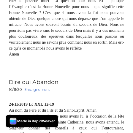
chez le possédé muet. La question pour nous est – puisque
l’Evangile c’est la Bonne Nouvelle pour nous – que signifie cette
Bonne Nouvelle ? C’est que si nous avons la foi nous pouvons
obtenir de Dieu quelque chose qui nous dépasse que l’on appelle le
miracle. Nous avons souvent besoin du secours de Dieu. Nous ne
pourrions pas vivre sans le secours de Dieu mais il y a des moments
plus douloureux, des épreuves dans lesquelles nous passons où
véritablement nous ne savons plus comment nous en sortir. Mais est-
ce qu’à ce moment-là nous avons le réfléxe
Amen
Dire oui Abandon
16/11/20
Enseignement
24/11/2019 Lc XXI, 12-19
A
u nom du Père et du Fils et du Saint-Esprit. Amen
Dans le second Evangile que nous avons lu, à l’occasion de la fête
Made in RapidWeaver
des martyrs St Mercure et Sainte Catherine, nous avons entendu le
Seigneur donner des conseils à ceux qui l’entouraient,