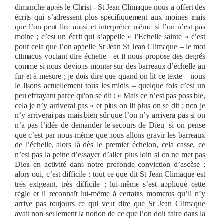
dimanche après le Christ - St Jean Climaque nous a offert des
écrits qui s’adressent plus spécifiquement aux moines mais
que l’on peut lire aussi et interpréter même si l’on n’est pas
moine ; c’est un écrit qui s’appelle « l’Echelle sainte » c’est
pour cela que l’on appelle St Jean St Jean Climaque – le mot
climacus voulant dire échelle - et il nous propose des degrés
comme si nous devions monter sur des barreaux d’échelle au
fur et à mesure ; je dois dire que quand on lit ce texte – nous
le lisons actuellement tous les midis – quelque fois c’est un
peu effrayant parce qu'on se dit : « Mais ce n’est pas possible,
cela je n’y arriverai pas » et plus on lit plus on se dit : non je
n’y arriverai pas mais bien sûr que l’on n’y arrivera pas si on
n’a pas l’idée de demander le secours de Dieu, si on pense
que c’est par nous-même que nous allons gravir les barreaux
de l’échelle, alors là dès le premier échelon, cela casse, ce
n’est pas la peine d’essayer d’aller plus loin si on ne met pas
Dieu en activité dans notre profonde conviction d’ascèse ;
alors oui, c’est difficile : tout ce que dit St Jean Climaque est
très exigeant, très difficile ; lui-même s’est appliqué cette
règle et il reconnaît lui-même à certains moments qu’il n’y
arrive pas toujours ce qui veut dire que St Jean Climaque
avait non seulement la notion de ce que l’on doit faire dans la