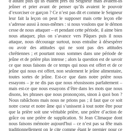
d’autant plus qu’ils étaient près du Seigneur mais avaient-ils
jeûner et prier avant de penser qu’ils avaient le pouvoir
d’exorciser ce garçon ? Ce n’est pas dit et comme le Seigneur
leur fait la leçon on peut le supposer mais cette leçon elle
s’adresse aussi à nous-mêmes : si nous voulons que le démon
cesse de nous attaquer – et pendant cette période, il aime bien
nous attaquer, plus on s’avance vers Pâques puis il nous
attaque, nous décourage surtout, nous entraîne à désespérer
ou avoir des attitudes qui ne sont pas des attitudes
chrétiennes ; et pourtant nous sommes dans une période de
jeûne et de prière plus intense ; alors la question est de savoir
ce que nous faisons de ce temps qui nous est offert et de ce
jeûne qui nous est offert, non seulement le jeûne alimentaire,
toutes sortes de jeûne. Est-ce que dans notre prière nous
essayons – je ne dis pas que nous réussissons parfaitement –
mais est-ce que nous essayons d’être dans les mots que nous
disons, les phrases que nous prononçons, sinon à quoi bon ?
Nous rabâchons mais nous ne prions pas ; il faut que ce soit
notre coeur et notre âme qui s’unissent à tout notre être pour
que la prière soit une véritable prière, une prière d’action de
grâce ou une prière de supplication. St Jean Climaque dont
nous faisons mémoire aujourd'hui – ce n’est pas sa fête mais
traditionnellement on le cite comme étant le premier pour ce