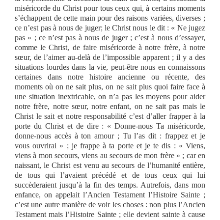
miséricorde du Christ pour tous ceux qui, à certains moments
s’échappent de cette main pour des raisons variées, diverses ;
ce n’est pas à nous de juger; le Christ nous le dit : « Ne jugez
pas » ; ce n’est pas à nous de juger ; c’est à nous d’essayer,
comme le Christ, de faire miséricorde à notre frère, à notre
sœur, de l’aimer au-delà de l’impossible apparent ; il y a des
situations lourdes dans la vie, peut-être nous en connaissons
certaines dans notre histoire ancienne ou récente, des
moments où on ne sait plus, on ne sait plus quoi faire face à
une situation inextricable, on n’a pas les moyens pour aider
notre frère, notre sœur, notre enfant, on ne sait pas mais le
Christ le sait et notre responsabilité c’est d’aller frapper à la
porte du Christ et de dire : « Donne-nous Ta miséricorde,
donne-nous accès à ton amour ; Tu l’as dit : frappez et je
vous ouvrirai » ; je frappe à ta porte et je te dis : « Viens,
viens à mon secours, viens au secours de mon frère » ; car en
naissant, le Christ est venu au secours de l’humanité entière,
de tous qui l’avaient précédé et de tous ceux qui lui
succèderaient jusqu’à la fin des temps. Autrefois, dans mon
enfance, on appelait l’Ancien Testament l’Histoire Sainte ;
c’est une autre manière de voir les choses : non plus l’Ancien
Testament mais l’Histoire Sainte ; elle devient sainte à cause