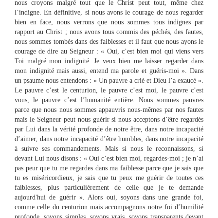
nous croyons malgré tout que le Christ peut tout, même chez
l’indigne. En définitive, si nous avons le courage de nous regarder
bien en face, nous verrons que nous sommes tous indignes par
rapport au Christ ; nous avons tous commis des péchés, des fautes,
nous sommes tombés dans des faiblesses et il faut que nous ayons le
courage de dire au Seigneur : « Oui, c’est bien moi qui viens vers
Toi malgré mon indignité. Je veux bien me laisser regarder dans
mon indignité mais aussi, entend ma parole et guéris-moi ». Dans
un psaume nous entendons : « Un pauvre a crié et Dieu l’a exaucé ».
Le pauvre c’est le centurion, le pauvre c’est moi, le pauvre c’est
vous, le pauvre c’est l’humanité entière. Nous sommes pauvres
parce que nous nous sommes appauvris nous-mêmes par nos fautes
mais le Seigneur peut nous guérir si nous acceptons d’être regardés
par Lui dans la vérité profonde de notre être, dans notre incapacité
d’aimer, dans notre incapacité d’être humbles, dans notre incapacité
à suivre ses commandements. Mais si nous le reconnaissons, si
devant Lui nous disons : « Oui c’est bien moi, regardes-moi ; je n’ai
pas peur que tu me regardes dans ma faiblesse parce que je sais que
tu es miséricordieux, je sais que tu peux me guérir de toutes ces
faiblesses, plus particulièrement de celle que je te demande
aujourd'hui de guérir ». Alors oui, soyons dans une grande foi,
comme celle du centurion mais accompagnons notre foi d’humilité
profonde, soyons simples, soyons vrais, soyons transparents devant