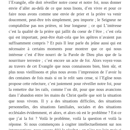
l’Evangile, elle doit réveiller notre coeur et notre foi, nous donner
envie d’aller au-delà de ce que nous lisons, d’en vivre et pour ce
faire nous avons comme une envie de prier et la prière va venir
doucement, peut-être très simplement, peu importe ; le Seigneur ne
comptabilise pas nos prières, ni leur longueur ; ce qui L’intéresse
c’est la qualité de la prière qui jaillit du coeur de l’être ; c’est cela
qui est important, peut-être était-cela que les apôtres n’avaient pas
suffisamment compris ? Et puis Il leur parle du jeûne aussi qui est
nécessaire à certains moments pour montrer que ce qui nous
intéresse c’est d’être nourri de la Parole de Dieu plus que de la
nourriture terrestre ; c’est encore un acte de foi. Alors voyez-vous
au travers de cet Evangile que nous connaissons bien, bien sûr, et
plus nous vieillissons et plus nous avons l’impression de l’avoir lu
des centaines de fois mais si on le relit sans cesse, si l’Eglise nous
propose cette relecture, c’est justement pour réveiller notre foi, pour
la remettre dur les rails, comme l’on dit, pour que nous avancions
dans l’abandon entre les mains du Christ quelle que soit la situation
que nous vivons. Il y a des situations difficiles, des situations
personnelles, des situations familiales, sociales et des situations
ecclésiales évidemment, et alors, et alors où est le problème ? Est-ce
que j’ai la foi ? Voilà le problème, voilà la question et voilà la
réponse. Si nous commençons à cogiter intellectuellement sur nos