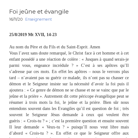
Foi jeûne et évangile
16/11/20
Enseignement
25/8/2019 Mt XVII, 14-23
Au nom du Père et du Fils et du Saint-Esprit. Amen
Vous l’avez sans doute remarqué, le Christ face à cet homme et à cet
enfant possédé a une réaction de colère : « Jusques à quand serais-je
parmi vous, engeance incrédule ? » C’est à ses apôtres qu’Il
s’adresse par ces mots. En effet les apôtres – nous le verrons plus
tard – n’avaient pas su guérir ce malade, ils n’ont pas su chasser ce
démon et le Seigneur insiste sur la nécessité d’avoir la foi puis il
ajoutera : « Ce genre de démon ne se chasse et ne se vainc que par le
jeûne et la prière ». Autrement dit cette péricope évangélique peut se
résumer à trois mots la foi, le jeûne et la prière. Bien sûr nous
entendons souvent dans les Evangiles qu’il est question de foi ; très
souvent le Seigneur Jésus demande à ceux qui veulent être
guéris : « Crois-tu ? » ; c’est la première question et ensuite souvent
Il leur demande « Veux-tu ? » puisqu’Il nous veut libre mais
d’abord « Crois-tu ? ». En effet ce que le Seigneur offre aux