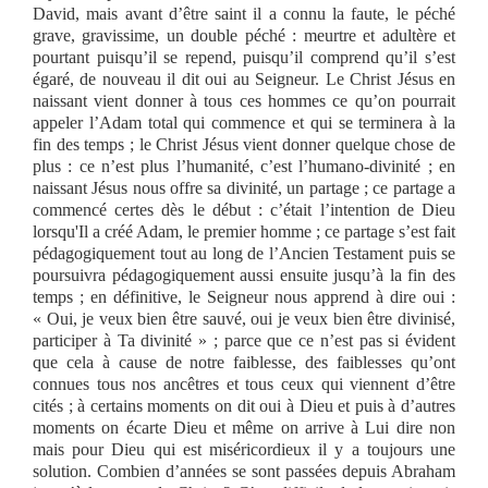
David, mais avant d’être saint il a connu la faute, le péché
grave, gravissime, un double péché : meurtre et adultère et
pourtant puisqu’il se repend, puisqu’il comprend qu’il s’est
égaré, de nouveau il dit oui au Seigneur. Le Christ Jésus en
naissant vient donner à tous ces hommes ce qu’on pourrait
appeler l’Adam total qui commence et qui se terminera à la
fin des temps ; le Christ Jésus vient donner quelque chose de
plus : ce n’est plus l’humanité, c’est l’humano-divinité ; en
naissant Jésus nous offre sa divinité, un partage ; ce partage a
commencé certes dès le début : c’était l’intention de Dieu
lorsqu'Il a créé Adam, le premier homme ; ce partage s’est fait
pédagogiquement tout au long de l’Ancien Testament puis se
poursuivra pédagogiquement aussi ensuite jusqu’à la fin des
temps ; en définitive, le Seigneur nous apprend à dire oui :
« Oui, je veux bien être sauvé, oui je veux bien être divinisé,
participer à Ta divinité » ; parce que ce n’est pas si évident
que cela à cause de notre faiblesse, des faiblesses qu’ont
connues tous nos ancêtres et tous ceux qui viennent d’être
cités ; à certains moments on dit oui à Dieu et puis à d’autres
moments on écarte Dieu et même on arrive à Lui dire non
mais pour Dieu qui est miséricordieux il y a toujours une
solution. Combien d’années se sont passées depuis Abraham