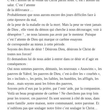
C’est l’attente de la venue du Christ parmi nous. C’est l’attente du
salut. C’est l’attente
de la délivrance ...
Probablement que nous aurons encore des jours difficiles face à
cette épreuve du mal,
de la peur de la maladie ou de la mort. Mais la peur ne vient jamais
de Dieu , elle vient du démon qui cherche à nous décourager, voir à
désespérer ! , ne nous laissons pas avoir par le menteur. Puisque
c’est l’attente de Dieu qui marque ce carême essayons
de correspondre au mieux à cette période.
Soyons des êtres de désir ! Désirons Dieu, désirons le Christ de
toutes nos forces!
Et demandons lui de nous aider à entrer dans ce désir et d’agir en
conséquences :
Oui nous sommes pauvres, démunis, les nouveaux « Anawims », les
pauvres de Yahvé, les pauvres de Dieu, c’est-à-dire les « courbés »,
les « inclinés », les petits, les faibles, les humbles, les affligés, les
doux...mais soyons aussi les frères des pauvres,
Soyons près d’eux par la prière, par l’entr’aide, par la compassion.
Voilà un beau programme de carême ! Ne cherchons pas trop loin
pour les trouver, ces pauvres! Ils sont souvent à côté de nous, dans
notre famille ,notre maison, notre communauté, notre paroisse. Et
n’oublions pas que soulager notre frère c’est soulager le Christ...