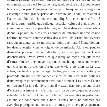
et sa miséricorde a été fondamentale, quelque chose qui a bouleversé
leur vie ; on peut l’imaginer facilement : lorsqu'on est aveugle on
est coupé d’une grande partie de la réalité de la vie, la relation à
l’autre est difficile, la vie est compliquée ; c’est une infirmité
terrible, aussi terrible que celle qui accablait celui qui était muet : la
communication est coupée et le Seigneur Jésus dans sa miséricorde a
donné la possibilité à ces trois hommes de retrouver une vie et une
relation normales comme celles des autres. Ils seront bouleversés
sans aucun doute par ce miracle au point que malgré l’interdiction,
les deux aveugles vont témoigner de ce miracle. Alors on peut se
demander pourquoi ils ont désobéi ; ce n’est pas vraiment une
désobéissance : vous savez bien que lorsqu'on reçoit quelque chose
d’extraordinaire, une nouvelle qui nous touche, qui nous bouleverse,
qui change notre vie, on n’a qu’une envie c’est d’en parler aux
autres, de le dire pour partager la foi, pour vivre dans cette joie
profonde qui nous a été donnée et c’est ce qui s’est passé pour les
deux aveugles et certainement aussi pour le muet. Les uns et l’autre
ont retrouvé la joie de vivre mais il y avait derrière quelque chose
d’encore plus important, c’est leur foi ; parce que ce que nous avons
entendu de la part du Christ et de la part des aveugles en particulier
est une clé pour notre vie à nous. Certes, nous ne sommes pas
aveugles physiquement, nous ne sommes pas muets physiquement