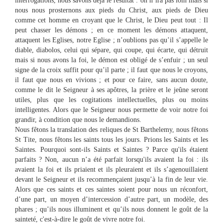
interrogations, nous savons déjà le résultat : on n’ira pas loin mais si
nous nous prosternons aux pieds du Christ, aux pieds de Dieu
comme cet homme en croyant que le Christ, le Dieu peut tout : Il
peut chasser les démons ; en ce moment les démons attaquent,
attaquent les Eglises, notre Eglise ; n’oublions pas qu’il s’appelle le
diable, diabolos, celui qui sépare, qui coupe, qui écarte, qui détruit
mais si nous avons la foi, le démon est obligé de s’enfuir ; un seul
signe de la croix suffit pour qu’il parte ; il faut que nous le croyons,
il faut que nous en vivions ; et pour ce faire, sans aucun doute,
comme le dit le Seigneur à ses apôtres, la prière et le jeûne seront
utiles, plus que les cogitations intellectuelles, plus ou moins
intelligentes. Alors que le Seigneur nous permette de voir notre foi
grandir, à condition que nous le demandions.
Nous fêtons la translation des reliques de St Barthelemy, nous fêtons
St Tite, nous fêtons les saints tous les jours. Prions les Saints et les
Saintes. Pourquoi sont-ils Saints et Saintes ? Parce qu'ils étaient
parfaits ? Non, aucun n’a été parfait lorsqu'ils avaient la foi : ils
avaient la foi et ils priaient et ils pleuraient et ils s’agenouillaient
devant le Seigneur et ils recommençaient jusqu’à la fin de leur vie.
Alors que ces saints et ces saintes soient pour nous un réconfort,
d’une part, un moyen d’intercession d’autre part, un modèle, des
phares ; qu’ils nous illuminent et qu’ils nous donnent le goût de la
sainteté, c'est-à-dire le goût de vivre notre foi.