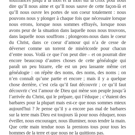
souffrances jusqu’à la mort et la mort sur la croix pour nous
dire qu’Il nous aime et qu’Il nous sauve de cette façon-là et
qu’Il nous ouvre les portes de son coeur totalement : nous
pouvons nous y plonger à chaque fois que nécessaire lorsque
nous errons, lorsque nous sommes effrayés, lorsque nous
avons peur de la situation dans laquelle nous nous trouvons,
dans laquelle nous souffrons ; plongeons-nous dans le coeur
du Christ, dans ce coeur d’amour qui n’a de cesse de
déverser comme un torrent de miséricorde pour chacun
d’entre nous. Voilà ce que l’on peut dire – et on pourrait dire
encore beaucoup d’autres choses de cette généalogie qui
paraît un peu bizarre, elle est un peu lassante même cet
généalogie : on répète des noms, des noms, des noms ; on
n’en connaît qu’une partie et encore ; mais il y a quelque
chose derrière, c’est cela qu’il faut découvrir ; ce qu’il faut
découvrir c’est l’amour de Dieu qui mène son peuple jusqu’à
l’arrivée du Christ, qui le prépare, qui l’éduque ; c’étaient des
barbares pour la plupart mais est-ce que nous sommes mieux
aujourd'hui ? Je pense qu’il y a encore pas mal de barbares
sur la terre mais Dieu est toujours là pour nous éduquer, nous
éveiller, nous encourager, nous illuminer, nous tendre la main.
Que cette main tendue nous la prenions tous pour tous les
hommes de la terre et que nous ne la quittions pas.