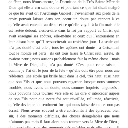
de fêter, nous fêtons encore, la Dormition de la Très Sainte Mère de
Dieu qui elle a cru sans douter et pourtant ce que lui disait malgré
ce que lui avait dit l’Archange Gabriel ; l’évènement aux pieds de la
croix pouvait laisser dans son coeur un doute par rapport à ce
qu’elle avait entendu au début et ce qu’elle voyait à la fin mais elle
est restée debout, c'est-à-dire dans la foi par rapport au Christ qui
avait enseigné ses apôtres, elle-même et ceux qui l’entouraient en
leur disant bien qu’Il ressusciterait au troisième jour. La seule qui
n’a pas douté c’est elle ; tous les apôtres ont douté : à Getsemani
tout le monde est parti ; ils ont tous laissé le Christ seul, arrêté, ils
avaient peur ; nous aurions probablement fait la même chose ; mais
la Mère de Dieu, elle, n’a pas douté. C’est pour cette raison –
comme je l’ai dit le jour de la fête - qu’elle doit être pour nous une
référence, une étoile qui brille haut dans le ciel, très haut, aussi haut
que son Fils et que nous pouvons regarder lorsque nous sommes
troublés, nous avons un doute, nous sommes inquiets, angoissés ;
nous pouvons nous tourner vers elle et lui dire d’intercéder auprès
de son Fils pour que notre foi soit réveillée, rallumée, réactivée,
qu’elle devienne un sentiment fort qui nous laisse debout et non pas
écrasé. Nous avons souvent à être confrontés à des épreuves, bien
sûr, à des moments difficiles, des choses désagréables que nous
n’aimons pas mais il faut alors nous tourner vers la Mère de Dieu ;
elle aussi elle a eu des moments désagréables mais elle a cru ; il