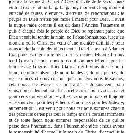
jusqu’à la venue du Christ ? C’est difficile de le savoir mais
en tout cas ce fut un long, long, long moment ; long moment
entaché de fautes, d’errance, d’erreurs, de renonciations ; le
peuple de Dieu n’était pas facile à manier pour Dieu, il avait
la nuque raide comme il est dit dans l’Ancien Testament et
puis à chaque fois le peuple de Dieu se repentait parce que
Dieu venait lui tendre la main, ne l’abandonnait pas, jusqu’au
moment où le Christ est venu d’une manière définitive pour
nous tendre la main définitivement : Il tend la main à Adam et
Eve pour les tirer du tombeau et les mettre debout ; Il nous
tend la main à nous, nous tous qui sommes ici et à tous les
hommes de la terre ; Il tend la main et Il nous tire de notre
boue, de notre misère, de notre faiblesse, de nos péchés, de
nos errances et nous en tant que chrétiens nous le savons,
cela nous a été révélé ; le Christ a dit : « Je suis venu pour
vous, non seulement pour les ancêtres mais pour vous aussi et
pour ceux qui viendront » ; Il est venu pour nous et Il ajoute
« Je suis venu pour les pécheurs et non pas pour les Justes »,
autrement dit Il est venu pour nous car nous sommes chacun
des pécheurs certes pas tout le temps mais à certains moments
et de toute façon nous sommes responsables de ce qui se
passe dans l’humanité, dans l’humanité entière : nous avons
la responsabilité d’accueillir la main du Christ, d’accueillir la