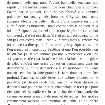
de pouvoir telle que nous l’avons habituellement dans nos
esprits ; c’est instinctivement que nous cherchons à dominer
l’autre par le pouvoir, ce n’est pas réservé aux hommes
politiques ou aux grands hommes d’Eglise, tous nous
sommes atteints par cette maladie d’une manière ou d’une
autre à certains moments ; nous confondons le pouvoir et la
foi ; le Seigneur est formel si bien que le père de cet enfant
comprend ; il n’est pas dit qu’il était un juif pratiquant, on ne
sait pas qui c’était mais il dit : « Je crois mais augmente ma
foi » ; c'est-à-dire que la foi ce n’est pas quelque chose que
l’on a reçu au moment du baptême et que l’on possède ; on
ne dit pas j’ai la foi comme j’ai une « mercédès » ou une
« jaguar », ce n’est pas la même chose : la foi c’est une grâce
de Dieu et c’est une grâce qui est en permanence dans un
dynamisme si nous demandons à l’Esprit-Saint de venir
nourrir cette foi, la faire grandir, la faire dominer notre être
profond, l’animer. Et puis Jésus, aux apôtres étonnés de ne
pas avoir pu chasser ce démon, leur dit : « Pour chasser ce
démon il faut pour cela prier et jeûner alors ce n’est pas pour
rien que cet Evangile est lu en pleine deuxième partie du
carême où nous essayons de prier et de jeûner ; les apôtres
certainement avaient une tradition de jeûne et de prière