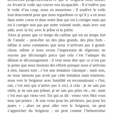
en levant le voile qui couvre nos incapacités : Il n’enlève pas
le voile d’un coup, nous en mourrions ; Il soulève le voile
tout doucement pour que nous regardions ce qu’il y a en nous
dans notre coeur et dans notre âme qui est à corriger mais qui
est à corriger non pas par notre volonté seule, mais avec son
aide, avec la foi, avec le jeûne et la prière.
Alors je pense que ce temps du carême qui est un temps fort
de l’année – peut-être un des plus grands, des plus forts -
même si nous constatons que nous n’arrivons pas à grand-
chose, même si nous avons l’impression de régresser, ne
soyons pas découragés parce que cela c’est l’attaque du
démon le découragement : il veut nous dire que ce n’est pas
la peine que nous fassions des efforts puisque nous n’arrivons
à rien, laissez tout ; c’est une tentation classique ; mais non,
ne nous laissons pas avoir par cette tentation mais tournons-
nous vers le Seigneur avec humilité en reconnaissant « Oui,
oui, c’est moi qui n’arrive pas à ceci, à cela : je ne sais pas
obéir, je ne sais pas jeûner, je ne sais pas prier, etc., etc. mais
c’est moi qui viens vers Toi qui as dit : venez vers Moi vous
tous qui peinez ; Je suis venu pour les pécheurs, pas pour les
justes » ; alors on peut aller vers le Seigneur, on peut
s’approcher du Seigneur ; on peut comme l’hémorroïsse