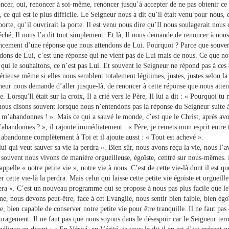
ncer, oui, renoncer à soi-même, renoncer jusqu’à accepter de ne pas obtenir c
 ce qui est le plus difficile. Le Seigneur nous a dit qu’il était venu pour nous
porte, qu’il ouvrirait la porte. Il est venu nous dire qu’Il nous soulagerait nous
éché, Il nous l’a dit tout simplement. Et là, Il nous demande de renoncer à no
ncement d’une réponse que nous attendons de Lui. Pourquoi ? Parce que souven
ndons de Lui, c’est une réponse qui ne vient pas de Lui mais de nous. Ce que no
 qui le souhaitons, ce n’est pas Lui. Et souvent le Seigneur ne répond pas à ces
rieuse même si elles nous semblent totalement légitimes, justes, justes selon la
neur nous demande d’aller jusque-là, de renoncer à cette réponse que nous atten
 Lorsqu'Il était sur la croix, Il a crié vers le Père, Il lui a dit : « Pourquoi t
nous disons souvent lorsque nous n’entendons pas la réponse du Seigneur suite 
 m’abandonnes ! ». Mais ce qui a sauvé le monde, c’est que le Christ, après avo
’abandonnes ? », il rajoute immédiatement : « Père, je remets mon esprit entre 
’abandonne complètement à Toi et il ajoute aussi : « Tout est achevé ».
ui qui veut sauver sa vie la perdra ». Bien sûr, nous avons reçu la vie, nous l’
 souvent nous vivons de manière orgueilleuse, égoïste, centré sur nous-mêmes.
appelle « notre petite vie », notre vie à nous. C’est de cette vie-là dont il est q
r cette vie-là la perdra. Mais celui qui laisse cette petite vie égoïste et orgueill
era ». C’est un nouveau programme qui se propose à nous pas plus facile que le
e, nous devons peut-être, face à cet Evangile, nous sentir bien faible, bien égo
 bien capable de conserver notre petite vie pour être tranquille. Il ne faut pas
uragement. Il ne faut pas que nous soyons dans le désespoir car le Seigneur ter