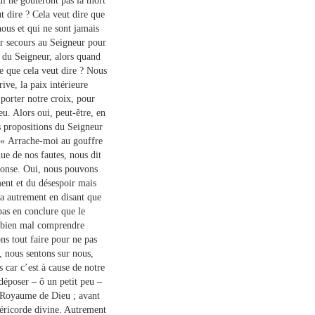
qui ne goûteront pas la mort
 dire ? Cela veut dire que
nous et qui ne sont jamais
der secours au Seigneur pour
s du Seigneur, alors quand
e que cela veut dire ? Nous
rive, la paix intérieure
 porter notre croix, pour
u. Alors oui, peut-être, en
 propositions du Seigneur
: « Arrache-moi au gouffre
ue de nos fautes, nous dit
éponse. Oui, nous pouvons
ent et du désespoir mais
ra autrement en disant que
pas en conclure que le
it bien mal comprendre
ns tout faire pour ne pas
, nous sentons sur nous,
s car c’est à cause de notre
déposer – ô un petit peu –
le Royaume de Dieu ; avant
séricorde divine. Autrement