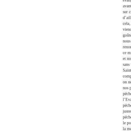
évang
avan
sur c
d’ail
cela,
vien
goûte
nous 
reno
ce m
et n
sans 
Sain
comp
on n
nos 
péch
l’Eva
péch
juste
péché
le po
la m