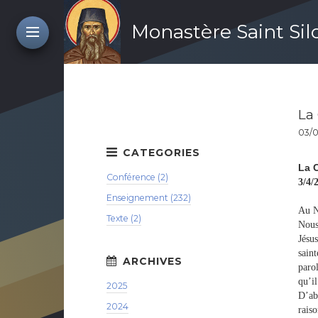
Monastère Saint Si
La
03/0
La 
Conférence (2)
3/4/
Enseignement (232)
Au N
Texte (2)
Nous
Jésu
sain
paro
qu’i
2025
D’ab
2024
raiso