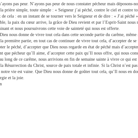
 n’ayons pas peur. N’ayons pas peur de nous constater pécheur mais déposons-no
la prière simple, toute simple : « Seigneur j’ai péché, contre le ciel et contre toi
t de cela : en un instant de se tourner vers le Seigneur et de dire : « J’ai péché 
ble, la paix du cœur arrive, la grâce de Dieu revient et par l’Esprit-Saint nous 
nant et nous poursuivrons cette voie de sainteté qui nous est offerte.
Dieu nous donne de vivre tout cela dans cette seconde partie du carême, même 
la première partie, en tout cas de continuer de vivre tout cela, d’accepter de se
pter le péché, d’accepter que Dieu nous regarde en état de péché mais d’accepter
ant que pécheur qu’Il aime, d’accepter cette paix qu’Il nous offre, qui nous con
au long de ce carême, nous arrivions en fin de semaine sainte à vivre ce qui est 
 la Résurrection du Christ, source de paix totale et infinie. Si la Christ n’est pas
 notre vie est vaine. Que Dieu nous donne de goûter tout cela, qu’Il nous en don
rgie et la joie.
n