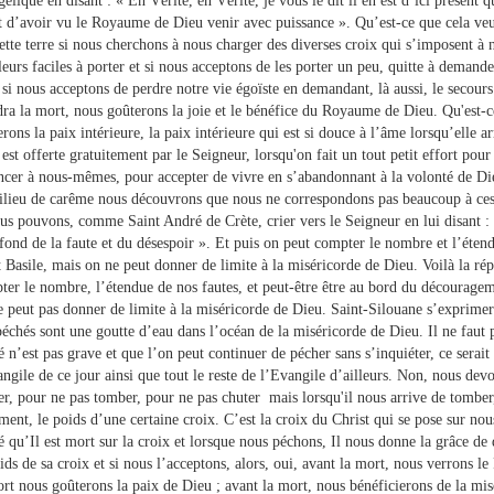
élique en disant : « En Vérité, en Vérité, je vous le dit il en est d’ici présent 
t d’avoir vu le Royaume de Dieu venir avec puissance ». Qu’est-ce que cela veut
ette terre si nous cherchons à nous charger des diverses croix qui s’imposent à 
leurs faciles à porter et si nous acceptons de les porter un peu, quitte à deman
 si nous acceptons de perdre notre vie égoïste en demandant, là aussi, le secour
dra la mort, nous goûterons la joie et le bénéfice du Royaume de Dieu. Qu'est-c
rons la paix intérieure, la paix intérieure qui est si douce à l’âme lorsqu’elle ar
est offerte gratuitement par le Seigneur, lorsqu'on fait un tout petit effort pour
ncer à nous-mêmes, pour accepter de vivre en s’abandonnant à la volonté de Die
ilieu de carême nous découvrons que nous ne correspondons pas beaucoup à ces
ous pouvons, comme Saint André de Crète, crier vers le Seigneur en lui disant 
fond de la faute et du désespoir ». Et puis on peut compter le nombre et l’étend
t Basile, mais on ne peut donner de limite à la miséricorde de Dieu. Voilà la r
ter le nombre, l’étendue de nos fautes, et peut-être être au bord du découragem
e peut pas donner de limite à la miséricorde de Dieu. Saint-Silouane s’exprime
péchés sont une goutte d’eau dans l’océan de la miséricorde de Dieu. Il ne faut 
é n’est pas grave et que l’on peut continuer de pécher sans s’inquiéter, ce sera
ngile de ce jour ainsi que tout le reste de l’Evangile d’ailleurs. Non, nous devo
er, pour ne pas tomber, pour ne pas chuter mais lorsqu'il nous arrive de tomber
ment, le poids d’une certaine croix. C’est la croix du Christ qui se pose sur nou
 qu’Il est mort sur la croix et lorsque nous péchons, Il nous donne la grâce de 
ids de sa croix et si nous l’acceptons, alors, oui, avant la mort, nous verrons 
ort nous goûterons la paix de Dieu ; avant la mort, nous bénéficierons de la mi