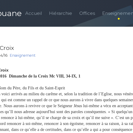
louane
Accueil
Hiérarchie
Offices
Enseignemen
 Croix
4/16
Enseignement
Croix
2016 Dimanche de la Croix Mc VIII, 34-IX, 1
om du Père, du Fils et du Saint-Esprit
 voici arrivés au milieu du carême et, selon la tradition de l’Eglise, nous véné
s qui est comme un rappel de ce que nous aurons à vivre dans quelques semaines
te. Nous aurons à revivre ce que le Seigneur Jésus lui-même a vécu en acceptant 
les qu’Il nous adresse aujourd'hui sont des paroles conséquentes. « Si quelqu'un
l renonce à lui-même, qu’il se charge de sa croix et qu’il me suive ». C’est un 
ord renoncer à soi-même, renoncer à son égoïsme, renoncer à sa raison, à sa rai
nnant, dans ce qu’elle a de certitudes, dans ce qu’elle a qui a pour conséquence 