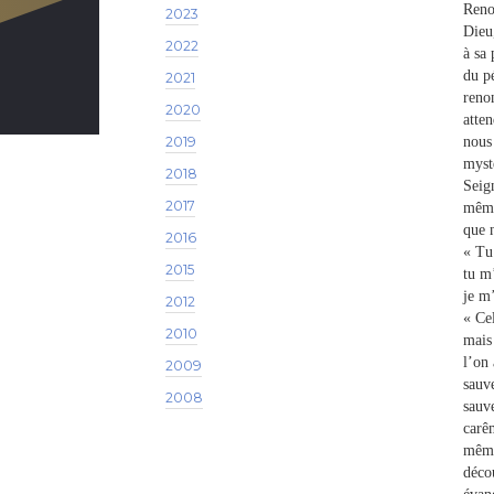
Reno
2023
Dieu,
2022
à sa 
du p
2021
reno
2020
atte
2019
nous
mysté
2018
Seig
2017
même.
que 
2016
« Tu
2015
tu m
je m
2012
« Cel
2010
mais
l’on 
2009
sauve
2008
sauv
carêm
même,
déco