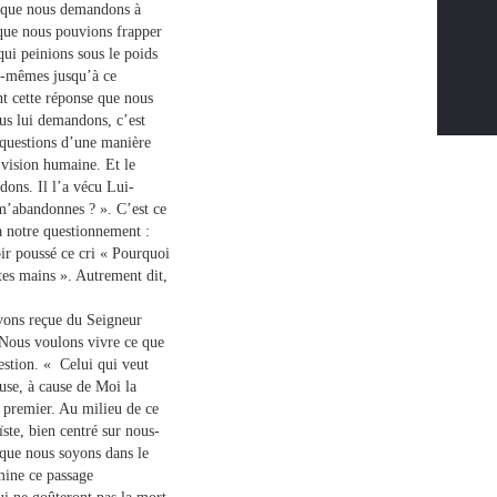
e que nous demandons à
, que nous pouvions frapper
 qui peinions sous le poids
us-mêmes jusqu’à ce
t cette réponse que nous
us lui demandons, c’est
 questions d’une manière
 vision humaine. Et le
dons. Il l’a vécu Lui-
u m’abandonnes ? ». C’est ce
à notre questionnement :
ir poussé ce cri « Pourquoi
tes mains ». Autrement dit,
avons reçue du Seigneur
 Nous voulons vivre ce que
uestion. « Celui qui veut
euse, à cause de Moi la
 premier. Au milieu de ce
ïste, bien centré sur nous-
 que nous soyons dans le
mine ce passage