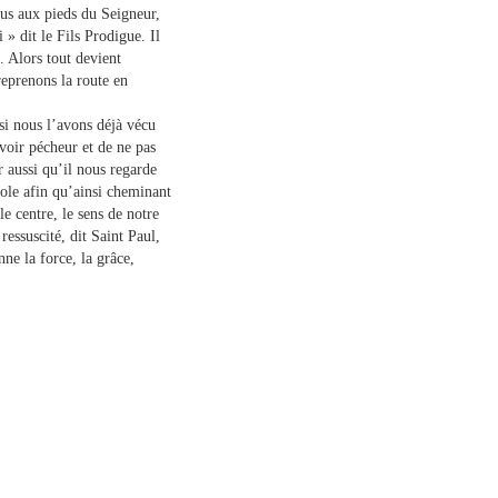
us aux pieds du Seigneur,
 » dit le Fils Prodigue. Il
». Alors tout devient
reprenons la route en
si nous l’avons déjà vécu
 voir pécheur et de ne pas
 aussi qu’il nous regarde
sole afin qu’ainsi cheminant
le centre, le sens de notre
 ressuscité, dit Saint Paul,
ne la force, la grâce,