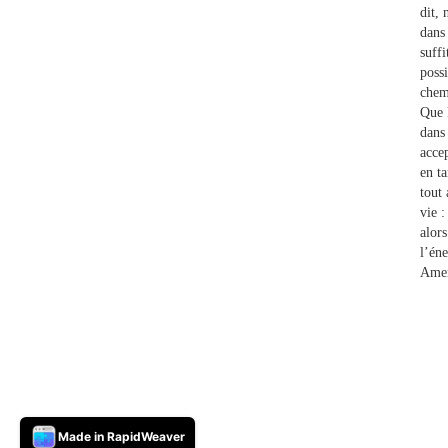
dit,
dans 
suffi
possi
chemi
Que 
dans 
acce
en t
tout 
vie :
alors
l’éne
Ame
Made in RapidWeaver