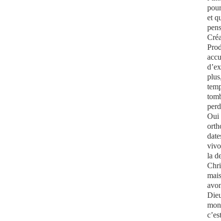
pour
et q
pens
Créa
Prod
acc
d’ex
plus
temp
tomb
perd
Oui 
orth
date
vivo
la d
Chri
mais
avon
Dieu
mond
c’es