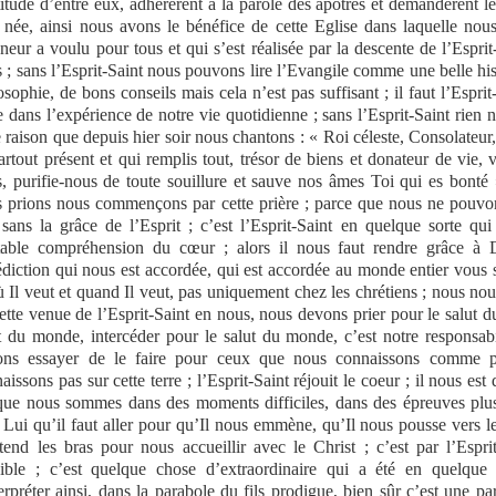
itude d’entre eux, adhérèrent à la parole des apôtres et demandèrent le
t née, ainsi nous avons le bénéfice de cette Eglise dans laquelle nous
neur a voulu pour tous et qui s’est réalisée par la descente de l’Espri
 ; sans l’Esprit-Saint nous pouvons lire l’Evangile comme une belle hist
osophie, de bons conseils mais cela n’est pas suffisant ; il faut l’Espri
e dans l’expérience de notre vie quotidienne ; sans l’Esprit-Saint rien n
e raison que depuis hier soir nous chantons : « Roi céleste, Consolateur,
artout présent et qui remplis tout, trésor de biens et donateur de vie, 
, purifie-nous de toute souillure et sauve nos âmes Toi qui es bonté 
 prions nous commençons par cette prière ; parce que nous ne pouvons
 sans la grâce de l’Esprit ; c’est l’Esprit-Saint en quelque sorte qu
table compréhension du cœur ; alors il nous faut rendre grâce à 
diction qui nous est accordée, qui est accordée au monde entier vous s
ù Il veut et quand Il veut, pas uniquement chez les chrétiens ; nous nou
ette venue de l’Esprit-Saint en nous, nous devons prier pour le salut 
t du monde, intercéder pour le salut du monde, c’est notre responsabil
ons essayer de le faire pour ceux que nous connaissons comme 
aissons pas sur cette terre ; l’Esprit-Saint réjouit le coeur ; il nous est 
que nous sommes dans des moments difficiles, dans des épreuves plus
 Lui qu’il faut aller pour qu’Il nous emmène, qu’Il nous pousse vers l
tend les bras pour nous accueillir avec le Christ ; c’est par l’Espri
ible ; c’est quelque chose d’extraordinaire qui a été en quelque s
terpréter ainsi, dans la parabole du fils prodigue, bien sûr c’est une pa