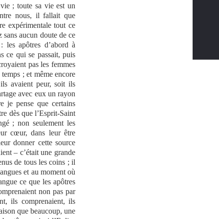
ie ; toute sa vie est un
e nous, il fallait que
e expérimentale tout ce
z sans aucun doute de ce
: les apôtres d’abord à
 ce qui se passait, puis
croyaient pas les femmes
de temps ; et même encore
ls avaient peur, soit ils
partage avec eux un rayon
re je pense que certains
tre dès que l’Esprit-Saint
ngé ; non seulement les
ur cœur, dans leur être
leur donner cette source
ient – c’était une grande
nus de tous les coins ; il
de langues et au moment où
langue ce que les apôtres
 comprenaient non pas par
, ils comprenaient, ils
e raison que beaucoup, une