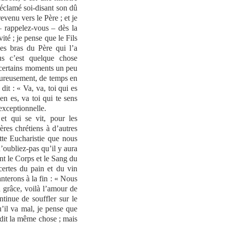
réclamé soi-disant son dû
evenu vers le Père ; et je
– rappelez-vous – dès la
vité ; je pense que le Fils
les bras du Père qui l’a
us c’est quelque chose
 certains moments un peu
eureusement, de temps en
dit : « Va, va, toi qui es
en es, va toi qui te sens
 exceptionnelle.
t qui se vit, pour les
ères chrétiens à d’autres
te Eucharistie que nous
n’oubliez-pas qu’il y aura
ont le Corps et le Sang du
certes du pain et du vin
anterons à la fin : « Nous
a grâce, voilà l’amour de
ntinue de souffler sur le
’il va mal, je pense que
t dit la même chose ; mais