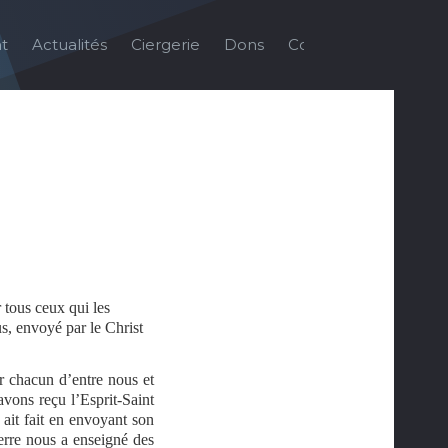
t
Actualités
Ciergerie
Dons
Contact
Galerie
r tous ceux qui les
us, envoyé par le Christ
 chacun d’entre nous et
avons reçu l’Esprit-Saint
 ait fait en envoyant son
terre nous a enseigné des