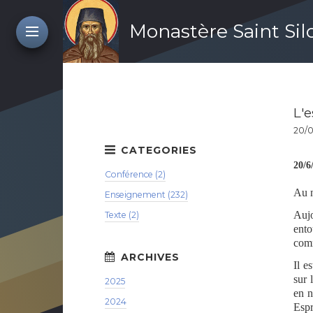
Monastère Saint Si
L'e
20/0
20/6
Conférence (2)
Au n
Enseignement (232)
Aujo
Texte (2)
ento
comm
Il e
sur 
2025
en n
2024
Espr