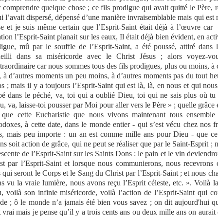
 comprendre quelque chose ; ce fils prodigue qui avait quitté le Père, 
ui l’avait dispersé, dépensé d’une manière invraisemblable mais qui est r
e et je suis même certain que l’Esprit-Saint était déjà à l’œuvre car 
tion l’Esprit-Saint planait sur les eaux, Il était déjà bien évident, en acti
igue, mû par le souffle de l’Esprit-Saint, a été poussé, attiré dans 
ueilli dans sa miséricorde avec le Christ Jésus ; alors voyez-vo
traordinaire car nous sommes tous des fils prodigues, plus ou moins, à
, à d’autres moments un peu moins, à d’autres moments pas du tout h
s ; mais il y a toujours l’Esprit-Saint qui est là, là, en nous et qui nous 
é dans le péché, va, toi qui a oublié Dieu, toi qui ne sais plus où tu 
u, va, laisse-toi pousser par Moi pour aller vers le Père » ; quelle grâce
que cette Eucharistie que nous vivons maintenant tous ensemble e
odoxes, à cette date, dans le monde entier - qui s’est vécu chez nos fr
s, mais peu importe : un an est comme mille ans pour Dieu - que cet
ns soit action de grâce, qui ne peut se réaliser que par le Saint-Esprit ; 
escente de l’Esprit-Saint sur les Saints Dons : le pain et le vin deviendr
st par l’Esprit-Saint et lorsque nous communierons, nous recevrons 
 qui seront le Corps et le Sang du Christ par l’Esprit-Saint ; et nous ch
s vu la vraie lumière, nous avons reçu l’Esprit céleste, etc. ». Voilà l
, voilà son infinie miséricorde, voilà l’action de l’Esprit-Saint qui co
e ; ô le monde n’a jamais été bien vous savez ; on dit aujourd'hui qu
t vrai mais je pense qu’il y a trois cents ans ou deux mille ans on aurai