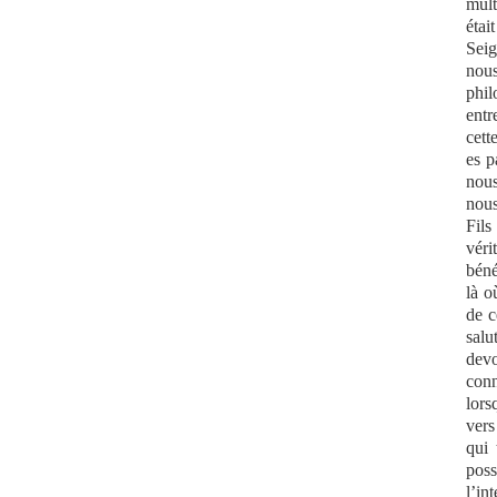
mult
étai
Seig
nous
phil
entr
cett
es p
nous
nous
Fils
véri
béné
là o
de c
salu
dev
conn
lors
vers
qui 
poss
l’in