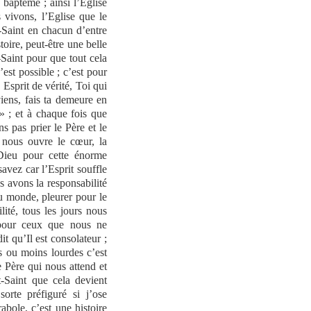
 baptême ; ainsi l’Eglise
 vivons, l’Eglise que le
t-Saint en chacun d’entre
oire, peut-être une belle
t-Saint pour que tout cela
’est possible ; c’est pour
 Esprit de vérité, Toi qui
viens, fais ta demeure en
» ; et à chaque fois que
 pas prier le Père et le
i nous ouvre le cœur, la
Dieu pour cette énorme
avez car l’Esprit souffle
s avons la responsabilité
du monde, pleurer pour le
ité, tous les jours nous
pour ceux que nous ne
dit qu’Il est consolateur ;
 ou moins lourdes c’est
e Père qui nous attend et
t-Saint que cela devient
orte préfiguré si j’ose
rabole, c’est une histoire