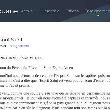
louane
Accueil
Hiérarchie
Offices
Enseignemen
sprit Saint
6/21
Enseignement
/2021 Jn VII, 37-52, VIII, 12.
om du Père et du Fils et du Saint-Esprit. Amen
urd'hui nous fêtons la descente de l’Esprit-Saint sur les apôtres puis su
uraient ; c'est-à-dire que l’Esprit-Saint est venu pour chacun d’entre no
e Il l’avait promis ;
st venu comme une source d’eau vive qui se répand en permanence sur
le monde entier ; le jour où nous avons été baptisés et chrismés, nous 
ous et c’est certainement la grâce la plus grande que le Seigneur nous
it-Saint car bien sûr le Seigneur Jésus pendant tout son temps sur la 