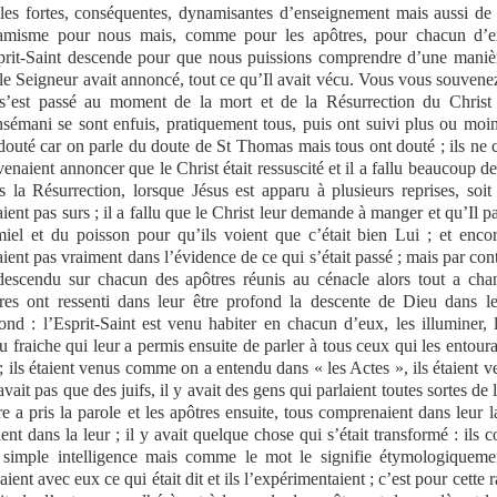
les fortes, conséquentes, dynamisantes d’enseignement mais aussi de v
misme pour nous mais, comme pour les apôtres, pour chacun d’entr
prit-Saint descende pour que nous puissions comprendre d’une manièr
le Seigneur avait annoncé, tout ce qu’Il avait vécu. Vous vous souvene
s’est passé au moment de la mort et de la Résurrection du Christ 
sémani se sont enfuis, pratiquement tous, puis ont suivi plus ou moins
douté car on parle du doute de St Thomas mais tous ont douté ; ils ne 
venaient annoncer que le Christ était ressuscité et il a fallu beaucoup 
s la Résurrection, lorsque Jésus est apparu à plusieurs reprises, soit i
aient pas surs ; il a fallu que le Christ leur demande à manger et qu’Il 
iel et du poisson pour qu’ils voient que c’était bien Lui ; et enco
aient pas vraiment dans l’évidence de ce qui s’était passé ; mais par con
descendu sur chacun des apôtres réunis au cénacle alors tout a cha
res ont ressenti dans leur être profond la descente de Dieu dans le
ond : l’Esprit-Saint est venu habiter en chacun d’eux, les illuminer, 
u fraiche qui leur a permis ensuite de parler à tous ceux qui les entoura
 ; ils étaient venus comme on a entendu dans « les Actes », ils étaient ve
avait pas que des juifs, il y avait des gens qui parlaient toutes sortes 
re a pris la parole et les apôtres ensuite, tous comprenaient dans leur 
ient dans la leur ; il y avait quelque chose qui s’était transformé : ils
 simple intelligence mais comme le mot le signifie étymologiquement
aient avec eux ce qui était dit et ils l’expérimentaient ; c’est pour cett