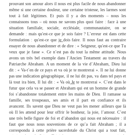
prouvant son amour alors il nous est plus facile de nous abandonner
même si une certaine douleur, une certaine tristesse, les larmes sont
tout à fait légitimes. Et puis il y a des moments – nous les
connaissons tous – où nous ne savons plus quoi faire : face à une
situation familiale, sociale, ecclésiale, communautaire, on se
demande : mais qu'est-ce que je sois faire ? L’erreur est dans cette
formulation : qu'est-ce que
je
dois faire. Il nous faut au contraire
essayer de nous abandonner et de dire : « Seigneur, qu'est-ce que Tu
veux que je fasse ». Ce n’est pas du tout la même attitude. Nous
avons un très bel exemple dans l’Ancien Testament au travers du
Patriarche Abraham. A un moment de la vie d’Abraham, Dieu lui
dit : « Va-t’en de ce pays et va où je te montrerai ». Il ne lui donne
pas une indication géographique, il ne lui dit pas, va dans tel pays et
là tout ira bien, Il lui dit : « Va où
Je
te montrerai ». C’est dans le
futur que cela va se passer et Abraham qui est un homme de grande
foi s’abandonne totalement entre les mains de Dieu. Il ramasse sa
famille, ses troupeaux, ses amis et il part en confiance et ils
avancent. Ils savent que Dieu ne veut pas les mener ailleurs que là
où Il les attend pour leur offrir le bonheur, la joie, l’amour. C’est
une très belle figure de foi et d’abandon qui nous est nécessaire : il
faut que nous nous souvenions de ce qu’a fait Abraham ; il a
correspondu à cette prière sacerdotale du Christ qui a tout fait,