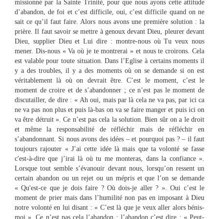
missionné par la Sainte Trinité, pour que nous ayons cette attitude
d’abandon, de foi et c’est difficile, oui, c’est difficile quand on ne
sait ce qu’il faut faire. Alors nous avons une première solution : la
prière. Il faut savoir se mettre à genoux devant Dieu, pleurer devant
Dieu, supplier Dieu et Lui dire : montre-nous où Tu veux nous
mener. Dis-nous « Va où je te montrerai » et nous te croirons. Cela
est valable pour toute situation. Dans l’Eglise à certains moments il
y a des troubles, il y a des moments où on se demande si on est
véritablement là où on devrait être. C’est le moment, c’est le
moment de croire et de s’abandonner ; ce n’est pas le moment de
discutailler, de dire : « Ah oui, mais par là cela ne va pas, par ici ca
ne va pas non plus et puis là-bas on va se faire manger et puis ici on
va être détruit ». Ce n’est pas cela la solution. Bien sûr on a le droit
et même la responsabilité de réfléchir mais de réfléchir en
s’abandonnant. Si nous avons des idées – et pourquoi pas ? – il faut
toujours rajouter « J’ai cette idée là mais que ta volonté se fasse
c'est-à-dire que j’irai là où tu me monteras, dans la confiance ».
Lorsque tout semble s’évanouir devant nous, lorsqu’on ressent un
certain abandon ou un rejet ou un mépris et que l’on se demande
« Qu'est-ce que je dois faire ? Où dois-je aller ? ». Oui c’est le
moment de prier mais dans l’humilité non pas en imposant à Dieu
notre volonté en lui disant : « C’est là que je veux aller alors bénis-
moi ». Ce n’est pas cela l’abandon ; l’abandon c’est dire : « Peut-