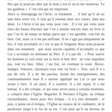
être que je pourrais aller par là mais j’irai là où tu me monteras. Tu
me guideras ». C’est cela qui est important.
Alors ce témoignage du Christ, ce testament … il faut qu’il ait un
sens dans notre vie, il faut qu’il résonne dans nos coeurs, dans nos
âmes. Le Christ n’est pas venu pour rien ; Il n’est pas venu pour
faire des beaux discours que l’on a ensuite inscrits dans un livre et
que l’on lit de temps en temps parce que c’est agréable, cela fait du
bien. Oui, mais ce n’est pas suffisant. Il ne s’agit pas uniquement de
lire, il faut accomplir et c’est ce que le Seigneur Jésus nous propose
dans son testament : que nous soyons capables d’accomplir ce que
Lui a accompli en obéissant au Père. Il n’a pas dit : « Pour sauver
les hommes je vais venir sur la terre et leur dire : ne vous inquiétez
pas, tout ira bien. Allez, c’est fini, on continue la route. Buvez,
mangez, festoyez, réjouissez-vous tout ira bien ». Non, non Il n’a
pas dit cela. Il a dit des paroles, donné des enseignements, des
commandements mais Il a surtout appliqué sur Lui ce que nous
avons à faire. Il est mort, Il a souffert, Il a été rejeté, Il a été
bafoué, Il a été critiqué, ce qui nous arrive aussi à certains moments,
y compris dans l’Eglise. Regardez St Nectaire d’Egine, un évêque
extraordinaire, choisi pour être évêque - il n’a rien demandé - et
puis, à peine est-il évêque, l’Eglise ne cessera de le combattre, de le
persécuter jusqu’à la fin de sa vie. C’est ainsi qu’il est devenu un