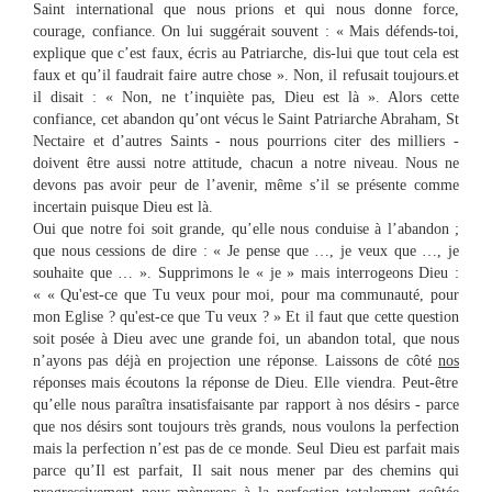
Saint international que nous prions et qui nous donne force,
courage, confiance. On lui suggérait souvent : « Mais défends-toi,
explique que c’est faux, écris au Patriarche, dis-lui que tout cela est
faux et qu’il faudrait faire autre chose ». Non, il refusait toujours.et
il disait : « Non, ne t’inquiète pas, Dieu est là ». Alors cette
confiance, cet abandon qu’ont vécus le Saint Patriarche Abraham, St
Nectaire et d’autres Saints - nous pourrions citer des milliers -
doivent être aussi notre attitude, chacun a notre niveau. Nous ne
devons pas avoir peur de l’avenir, même s’il se présente comme
incertain puisque Dieu est là.
Oui que notre foi soit grande, qu’elle nous conduise à l’abandon ;
que nous cessions de dire : « Je pense que …, je veux que …, je
souhaite que … ». Supprimons le « je » mais interrogeons Dieu :
« « Qu'est-ce que Tu veux pour moi, pour ma communauté, pour
mon Eglise ? qu'est-ce que Tu veux ? » Et il faut que cette question
soit posée à Dieu avec une grande foi, un abandon total, que nous
n’ayons pas déjà en projection une réponse. Laissons de côté
nos
réponses mais écoutons la réponse de Dieu. Elle viendra. Peut-être
qu’elle nous paraîtra insatisfaisante par rapport à nos désirs - parce
que nos désirs sont toujours très grands, nous voulons la perfection
mais la perfection n’est pas de ce monde. Seul Dieu est parfait mais
parce qu’Il est parfait, Il sait nous mener par des chemins qui