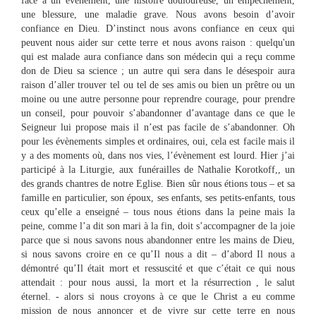
face à un évènement, une histoire douloureuse, un empêchement,
une blessure, une maladie grave. Nous avons besoin d’avoir
confiance en Dieu. D’instinct nous avons confiance en ceux qui
peuvent nous aider sur cette terre et nous avons raison : quelqu'un
qui est malade aura confiance dans son médecin qui a reçu comme
don de Dieu sa science ; un autre qui sera dans le désespoir aura
raison d’aller trouver tel ou tel de ses amis ou bien un prêtre ou un
moine ou une autre personne pour reprendre courage, pour prendre
un conseil, pour pouvoir s’abandonner d’avantage dans ce que le
Seigneur lui propose mais il n’est pas facile de s’abandonner. Oh
pour les évènements simples et ordinaires, oui, cela est facile mais il
y a des moments où, dans nos vies, l’évènement est lourd. Hier j’ai
participé à la Liturgie, aux funérailles de Nathalie Korotkoff,, un
des grands chantres de notre Eglise. Bien sûr nous étions tous – et sa
famille en particulier, son époux, ses enfants, ses petits-enfants, tous
ceux qu’elle a enseigné – tous nous étions dans la peine mais la
peine, comme l’a dit son mari à la fin, doit s’accompagner de la joie
parce que si nous savons nous abandonner entre les mains de Dieu,
si nous savons croire en ce qu’Il nous a dit – d’abord Il nous a
démontré qu’Il était mort et ressuscité et que c’était ce qui nous
attendait : pour nous aussi, la mort et la résurrection , le salut
éternel. - alors si nous croyons à ce que le Christ a eu comme
mission de nous annoncer et de vivre sur cette terre en nous