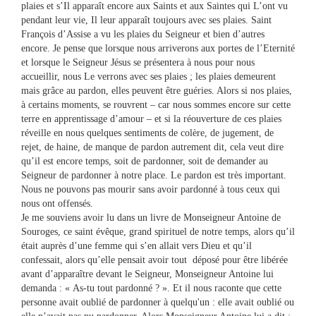
plaies et s’Il apparaît encore aux Saints et aux Saintes qui L’ont vu
pendant leur vie, Il leur apparaît toujours avec ses plaies. Saint
François d’Assise a vu les plaies du Seigneur et bien d’autres
encore. Je pense que lorsque nous arriverons aux portes de l’Eternité
et lorsque le Seigneur Jésus se présentera à nous pour nous
accueillir, nous Le verrons avec ses plaies ; les plaies demeurent
mais grâce au pardon, elles peuvent être guéries. Alors si nos plaies,
à certains moments, se rouvrent – car nous sommes encore sur cette
terre en apprentissage d’amour – et si la réouverture de ces plaies
réveille en nous quelques sentiments de colère, de jugement, de
rejet, de haine, de manque de pardon autrement dit, cela veut dire
qu’il est encore temps, soit de pardonner, soit de demander au
Seigneur de pardonner à notre place. Le pardon est très important.
Nous ne pouvons pas mourir sans avoir pardonné à tous ceux qui
nous ont offensés.
Je me souviens avoir lu dans un livre de Monseigneur Antoine de
Souroges, ce saint évêque, grand spirituel de notre temps, alors qu’il
était auprès d’une femme qui s’en allait vers Dieu et qu’il
confessait, alors qu’elle pensait avoir tout déposé pour être libérée
avant d’apparaître devant le Seigneur, Monseigneur Antoine lui
demanda : « As-tu tout pardonné ? ». Et il nous raconte que cette
personne avait oublié de pardonner à quelqu'un : elle avait oublié ou