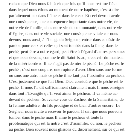
cadeau que Dieu nous fait à chaque fois qu’il nous restitue l’état
dans lequel nous étions au moment de notre baptême, c'est-à-dire
parfaitement pur dans l’âme et dans le cœur. Et ceci devrait avoir
une conséquence, une conséquence importante dans notre vie, de
notre vie de famille, dans notre vie de communauté, dans notre vie
d’Eglise, dans notre vie sociale, une conséquence vitale car nous
devons, nous aussi, à l’image du Seigneur, entrer dans ce désir de
pardon pour ceux et celles qui sont tombés dans la faute, dans le
péché, peut-être à notre égard, peut-être à l’égard d’autres personnes
et que nous devons, comme le dit Saint Isaac, « couvrir du manteau
de la miséricorde ». Il ne s’agit pas de nier le péché. Le péché est le
péché ; c’est une coupure, une rupture d’avec Dieu sous une forme
ou sous une autre mais ce péché il ne faut pas l’assimiler au pécheur.
C’est justement ce que fait Dieu. Dieu considère que le péché est le
péché, Il nous l’a dit suffisamment clairement mais Il nous enseigne
dans tout l’Evangile qu’Il veut aimer le pécheur. Il va même au-
devant du pécheur. Souvenez-vous de Zachée, de la Samaritaine, de
la femme adultère, du fils prodigue et de bien d’autres encore. Le
Seigneur nous invite à recevoir le pardon. Il sait que nous pouvons
tomber dans le péché mais Il aime le pécheur et toute la
problématique qui est la nôtre c’est d’assimiler, ou non, le pécheur
au péché. Bien souvent nous glissons du discernement, sur ce qui est