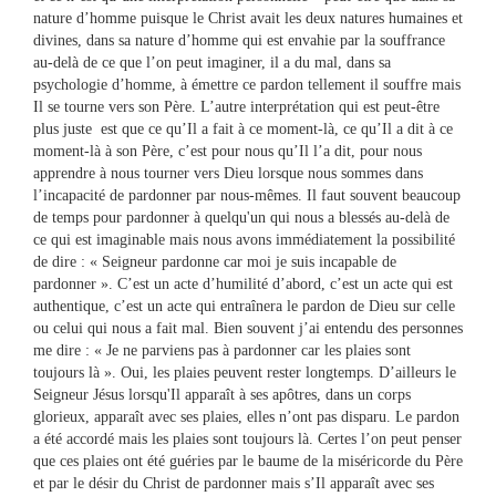
nature d’homme puisque le Christ avait les deux natures humaines et
divines, dans sa nature d’homme qui est envahie par la souffrance
au-delà de ce que l’on peut imaginer, il a du mal, dans sa
psychologie d’homme, à émettre ce pardon tellement il souffre mais
Il se tourne vers son Père. L’autre interprétation qui est peut-être
plus juste est que ce qu’Il a fait à ce moment-là, ce qu’Il a dit à ce
moment-là à son Père, c’est pour nous qu’Il l’a dit, pour nous
apprendre à nous tourner vers Dieu lorsque nous sommes dans
l’incapacité de pardonner par nous-mêmes. Il faut souvent beaucoup
de temps pour pardonner à quelqu'un qui nous a blessés au-delà de
ce qui est imaginable mais nous avons immédiatement la possibilité
de dire : « Seigneur pardonne car moi je suis incapable de
pardonner ». C’est un acte d’humilité d’abord, c’est un acte qui est
authentique, c’est un acte qui entraînera le pardon de Dieu sur celle
ou celui qui nous a fait mal. Bien souvent j’ai entendu des personnes
me dire : « Je ne parviens pas à pardonner car les plaies sont
toujours là ». Oui, les plaies peuvent rester longtemps. D’ailleurs le
Seigneur Jésus lorsqu'Il apparaît à ses apôtres, dans un corps
glorieux, apparaît avec ses plaies, elles n’ont pas disparu. Le pardon
a été accordé mais les plaies sont toujours là. Certes l’on peut penser
que ces plaies ont été guéries par le baume de la miséricorde du Père
et par le désir du Christ de pardonner mais s’Il apparaît avec ses