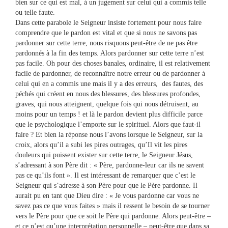
bien sur ce qui est mal, à un jugement sur celui qui a commis telle
ou telle faute.
Dans cette parabole le Seigneur insiste fortement pour nous faire
comprendre que le pardon est vital et que si nous ne savons pas
pardonner sur cette terre, nous risquons peut-être de ne pas être
pardonnés à la fin des temps. Alors pardonner sur cette terre n’est
pas facile. Oh pour des choses banales, ordinaire, il est relativement
facile de pardonner, de reconnaître notre erreur ou de pardonner à
celui qui en a commis une mais il y a des erreurs, des fautes, des
péchés qui créent en nous des blessures, des blessures profondes,
graves, qui nous atteignent, quelque fois qui nous détruisent, au
moins pour un temps ! et là le pardon devient plus difficile parce
que le psychologique l’emporte sur le spirituel. Alors que faut-il
faire ? Et bien la réponse nous l’avons lorsque le Seigneur, sur la
croix, alors qu’il a subi les pires outrages, qu’Il vit les pires
douleurs qui puissent exister sur cette terre, le Seigneur Jésus,
s’adressant à son Père dit : « Père, pardonne-leur car ils ne savent
pas ce qu’ils font ». Il est intéressant de remarquer que c’est le
Seigneur qui s’adresse à son Père pour que le Père pardonne. Il
aurait pu en tant que Dieu dire : « Je vous pardonne car vous ne
savez pas ce que vous faites » mais il ressent le besoin de se tourner
vers le Père pour que ce soit le Père qui pardonne. Alors peut-être –
et ce n’est qu’une interprétation personnelle – peut-être que dans sa