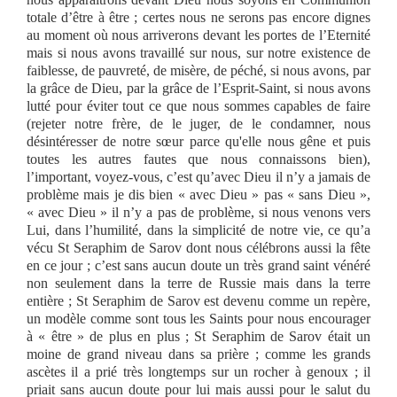
totale d’être à être ; certes nous ne serons pas encore dignes
au moment où nous arriverons devant les portes de l’Eternité
mais si nous avons travaillé sur nous, sur notre existence de
faiblesse, de pauvreté, de misère, de péché, si nous avons, par
la grâce de Dieu, par la grâce de l’Esprit-Saint, si nous avons
lutté pour éviter tout ce que nous sommes capables de faire
(rejeter notre frère, de le juger, de le condamner, nous
désintéresser de notre sœur parce qu'elle nous gêne et puis
toutes les autres fautes que nous connaissons bien),
l’important, voyez-vous, c’est qu’avec Dieu il n’y a jamais de
problème mais je dis bien « avec Dieu » pas « sans Dieu »,
« avec Dieu » il n’y a pas de problème, si nous venons vers
Lui, dans l’humilité, dans la simplicité de notre vie, ce qu’a
vécu St Seraphim de Sarov dont nous célébrons aussi la fête
en ce jour ; c’est sans aucun doute un très grand saint vénéré
non seulement dans la terre de Russie mais dans la terre
entière ; St Seraphim de Sarov est devenu comme un repère,
un modèle comme sont tous les Saints pour nous encourager
à « être » de plus en plus ; St Seraphim de Sarov était un
moine de grand niveau dans sa prière ; comme les grands
ascètes il a prié très longtemps sur un rocher à genoux ; il
priait sans aucun doute pour lui mais aussi pour le salut du