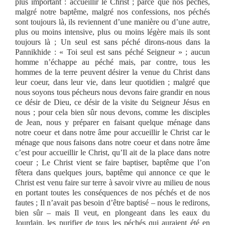
plus important : accueillir le Christ ; parce que nos péchés,
malgré notre baptême, malgré nos confessions, nos péchés
sont toujours là, ils reviennent d’une manière ou d’une autre,
plus ou moins intensive, plus ou moins légère mais ils sont
toujours là ; Un seul est sans péché dirons-nous dans la
Pannikhide : « Toi seul est sans péché Seigneur » ; aucun
homme n’échappe au péché mais, par contre, tous les
hommes de la terre peuvent désirer la venue du Christ dans
leur coeur, dans leur vie, dans leur quotidien ; malgré que
nous soyons tous pécheurs nous devons faire grandir en nous
ce désir de Dieu, ce désir de la visite du Seigneur Jésus en
nous ; pour cela bien sûr nous devons, comme les disciples
de Jean, nous y préparer en faisant quelque ménage dans
notre coeur et dans notre âme pour accueillir le Christ car le
ménage que nous faisons dans notre coeur et dans notre âme
c’est pour accueillir le Christ, qu’Il ait de la place dans notre
coeur ; Le Christ vient se faire baptiser, baptême que l’on
fêtera dans quelques jours, baptême qui annonce ce que le
Christ est venu faire sur terre à savoir vivre au milieu de nous
en portant toutes les conséquences de nos péchés et de nos
fautes ; Il n’avait pas besoin d’être baptisé – nous le redirons,
bien sûr – mais Il veut, en plongeant dans les eaux du
Jourdain, les purifier de tous les péchés qui auraient été en