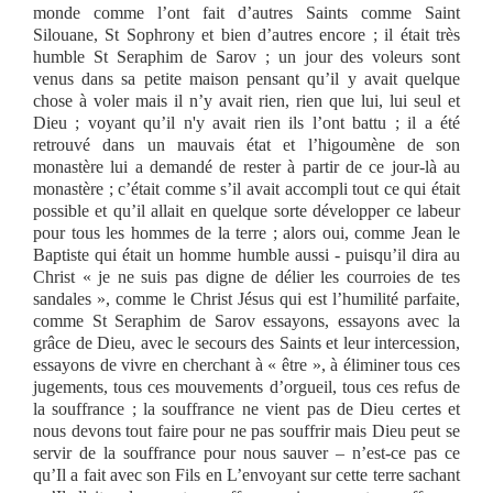
monde comme l’ont fait d’autres Saints comme Saint
Silouane, St Sophrony et bien d’autres encore ; il était très
humble St Seraphim de Sarov ; un jour des voleurs sont
venus dans sa petite maison pensant qu’il y avait quelque
chose à voler mais il n’y avait rien, rien que lui, lui seul et
Dieu ; voyant qu’il n'y avait rien ils l’ont battu ; il a été
retrouvé dans un mauvais état et l’higoumène de son
monastère lui a demandé de rester à partir de ce jour-là au
monastère ; c’était comme s’il avait accompli tout ce qui était
possible et qu’il allait en quelque sorte développer ce labeur
pour tous les hommes de la terre ; alors oui, comme Jean le
Baptiste qui était un homme humble aussi - puisqu’il dira au
Christ « je ne suis pas digne de délier les courroies de tes
sandales », comme le Christ Jésus qui est l’humilité parfaite,
comme St Seraphim de Sarov essayons, essayons avec la
grâce de Dieu, avec le secours des Saints et leur intercession,
essayons de vivre en cherchant à « être », à éliminer tous ces
jugements, tous ces mouvements d’orgueil, tous ces refus de
la souffrance ; la souffrance ne vient pas de Dieu certes et
nous devons tout faire pour ne pas souffrir mais Dieu peut se
servir de la souffrance pour nous sauver – n’est-ce pas ce
qu’Il a fait avec son Fils en L’envoyant sur cette terre sachant