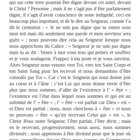
qui sur cette terre pourrait être digne devant cet autel, devant
le Christ ? Personne ; mais il ne s’agit pas d’être parfaitement
digne, il s’agit d’avoir conscience de notre indignité, ceci est
beaucoup plus important, et de le dire au Seigneur, comme l’a
dit le centurion : « Je ne suis pas digne que tu entres sous
mon toit mais dis seulement une parole et mon serviteur sera
guéri » ; nous pouvons dire cela au Seigneur lorsque nous
nous approchons du Calice : « Seigneur je ne suis pas digne
mais tu as dit : Venez à moi vous tous qui peinez et souffrez
et je vous soulagerai. Frappez à ma porte et je vous ouvrirai.
Alors Seigneur nous venons vers Toi, vers ton Saint Corps et
ton Saint Sang pour les recevoir et nous demandons d’être
consolés par Toi ». Car c’est le Seigneur qui nous donne joie
au coeur et à l’âme ; c’est Lui qui nous donne envie d’être
plus que nous sommes, d’aller de l’existence à l’ « être » ;
l’existence est l’état dans lequel nous sommes et qui est un
substitut de l’ « être » ; l’ « être » est parfait car Dieu « est »
et Dieu est parfait ; nous, nous cherchons à « être » et nous
ne pouvons « être » qu’en recevant Celui qui « est », le
Christ Jésus notre Seigneur, l’être parfait, l’être divin ; mais
en le recevant, progressivement, nous aussi, nous sommes
divinisés ; nous apprenons à être divinisé pour que le jour où
nous apparaîtrons devant Dieu nous soyons en Communion