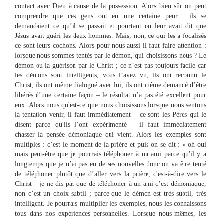
contact avec Dieu à cause de la possession. Alors bien sûr on peut
comprendre que ces gens ont eu une certaine peur : ils se
demandaient ce qu’il se passait et pourtant on leur avait dit que
Jésus avait guéri les deux hommes. Mais, non, ce qui les a focalisés
ce sont leurs cochons. Alors pour nous aussi il faut faire attention :
lorsque nous sommes tentés par le démon, qui choisissons-nous ? Le
démon ou la guérison par le Christ ; ce n’est pas toujours facile car
les démons sont intelligents, vous l’avez vu, ils ont reconnu le
Christ, ils ont même dialogué avec lui, ils ont même demandé d’être
libérés d’une certaine façon – le résultat n’a pas été excellent pour
eux. Alors nous qu'est-ce que nous choisissons lorsque nous sentons
la tentation venir, il faut immédiatement – ce sont les Pères qui le
disent parce qu'ils l’ont expérimenté – il faut immédiatement
chasser la pensée démoniaque qui vient. Alors les exemples sont
multiples : c’est le moment de la prière et puis on se dit : « oh oui
mais peut-être que je pourrais téléphoner à un ami parce qu'il y a
longtemps que je n’ai pas eu de ses nouvelles donc on va être tenté
de téléphoner plutôt que d’aller vers la prière, c'est-à-dire vers le
Christ – je ne dis pas que de téléphoner à un ami c’est démoniaque,
non c’est un choix subtil ; parce que le démon est très subtil, très
intelligent. Je pourrais multiplier les exemples, nous les connaissons
tous dans nos expériences personnelles. Lorsque nous-mêmes, les