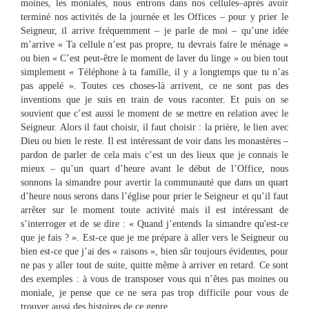
moines, les moniales, nous entrons dans nos cellules–après avoir
terminé nos activités de la journée et les Offices – pour y prier le
Seigneur, il arrive fréquemment – je parle de moi – qu’une idée
m’arrive « Ta cellule n’est pas propre, tu devrais faire le ménage »
ou bien « C’est peut-être le moment de laver du linge » ou bien tout
simplement « Téléphone à ta famille, il y a longtemps que tu n’as
pas appelé ». Toutes ces choses-là arrivent, ce ne sont pas des
inventions que je suis en train de vous raconter. Et puis on se
souvient que c’est aussi le moment de se mettre en relation avec le
Seigneur. Alors il faut choisir, il faut choisir : la prière, le lien avec
Dieu ou bien le reste. Il est intéressant de voir dans les monastères –
pardon de parler de cela mais c’est un des lieux que je connais le
mieux – qu’un quart d’heure avant le début de l’Office, nous
sonnons la simandre pour avertir la communauté que dans un quart
d’heure nous serons dans l’église pour prier le Seigneur et qu’il faut
arrêter sur le moment toute activité mais il est intéressant de
s’interroger et de se dire : « Quand j’entends la simandre qu'est-ce
que je fais ? ». Est-ce que je me prépare à aller vers le Seigneur ou
bien est-ce que j’ai des « raisons », bien sûr toujours évidentes, pour
ne pas y aller tout de suite, quitte même à arriver en retard. Ce sont
des exemples : à vous de transposer vous qui n’êtes pas moines ou
moniale, je pense que ce ne sera pas trop difficile pour vous de
trouver aussi des histoires de ce genre.