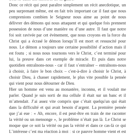
Donc ce récit qui peut paraître simplement un récit anecdotique, un
peu surprenant même, est en fait très important car il faut que nous
comprenions combien le Seigneur nous aime au point de nous
délivrer des démons qui nous attaquent et qui quelque fois prennent
possession de nous d’une manière ou d’une autre. Il faut que notre
foi soit ravivée par cet évènement, que nous croyons en la force du
Christ qui a écrasé le démon lorsqu’Il est mort et ressuscité pour
nous. Le démon a toujours une certaine possibilité d’action mais il
est foutu ; si nous nous tournons vers le Christ, c’est terminé pour
lui, la preuve dans cet exemple de miracle. Et puis dans notre
quotidien entraînons-nous - car il faut s’entraîner – entraînons-nous
à choisir, à faire le bon choix – c'est-à-dire à choisir le Christ, à
choisir Dieu, à chasser rapidement, le plus vite possible la pensée
qui vient pour nous détourner de Dieu.
Hier un homme est venu au monastère, inconnu, et il voulait me
parler. Quand je suis sorti de ma cellule il était sur un banc et il
m’attendait. J’ai assez vite compris que c’était quelqu'un qui était
dans la difficulté et qui avait besoin d’argent. La première pensée
que j’ai eue : « Ah, encore, il est peut-être en train de me raconter
la vérité ou un mensonge », le problème n’était pas là. Le Christ se
moque que ce soit la vérité ou pas la vérité et dans ce cas-là ce qui
L’intéresse c’est ma réaction à moi : si ce pauvre homme vient et est