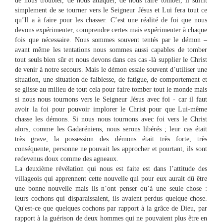
de nous troubler, de nous attaquer, de nous faire tomber, il suffit
simplement de se tourner vers le Seigneur Jésus et Lui fera tout ce
qu’Il a à faire pour les chasser. C’est une réalité de foi que nous
devons expérimenter, comprendre certes mais expérimenter à chaque
fois que nécessaire. Nous sommes souvent tentés par le démon –
avant même les tentations nous sommes aussi capables de tomber
tout seuls bien sûr et nous devons dans ces cas -là supplier le Christ
de venir à notre secours. Mais le démon essaie souvent d’utiliser une
situation, une situation de faiblesse, de fatigue, de comportement et
se glisse au milieu de tout cela pour faire tomber tout le monde mais
si nous nous tournons vers le Seigneur Jésus avec foi - car il faut
avoir la foi pour pouvoir implorer le Christ pour que Lui-même
chasse les démons. Si nous nous tournons avec foi vers le Christ
alors, comme les Gadaréniens, nous serons libérés ; leur cas était
très grave, la possession des démons était très forte, très
conséquente, personne ne pouvait les approcher et pourtant, ils sont
redevenus doux comme des agneaux.
La deuxième révélation qui nous est faite est dans l’attitude des
villageois qui apprennent cette nouvelle qui pour eux aurait dû être
une bonne nouvelle mais ils n’ont penser qu’à une seule chose :
leurs cochons qui disparaissaient, ils avaient perdus quelque chose.
Qu'est-ce que quelques cochons par rapport à la grâce de Dieu, par
rapport à la guérison de deux hommes qui ne pouvaient plus être en