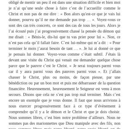
obligé de mentir un peu il est dans une situation difficile et bien moi
je n’ai qu’une seule chose à faire c’est de l’accueillir comme le
Christ et non pas de me dire : « Bon alors qu'est-ce que je vais lui
donner, pourvu qu’il ne me demande pas trop … ». Voyez-vous ce
sont des cas très concrets, ce sont des cas de tous les jours. Alors je
l’ai écouté puis j’ai progressivement chassé la pensée du démon qui
me disait : « Bénis-le, dis-lui que tu vas prier pour lui ». Non, ce
n’est pas cela qu’il fallait faire. C’est lui-même qui m’a dit : « Pour
terminer le mois j’aurai besoin de tant … ». Je lui ai donné ce que
je pensais lui donner. Voyez-vous comme c’était subtil. J’étais là
devant une visite du Christ qui venait me demander quelque chose
parce que le pauvre c’est le Christ. « Je serai toujours parmi vous
car il y aura parmi vous des pauvres parmi vous ». Et j’allais
chasser le Christ, plus ou moins, de façon pieuse, par une
bénédiction ou par un bon mot et puis me débarrasser de la question
financière. Heureusement, heureusement le Seigneur est venu à mon
secours. Disons que cela ne s’est pas trop mal terminer. Mais c’est
encore un exemple que je vous donne. Il faut que nous arrivions à
nous exercer progressivement face à ce type d’évènement à
comprendre qu’il y a le démon et le Christ et que je dois choisir.
Nous sommes libres, c’est bien notre problème d’ailleurs. Nous ne
sommes pas des marionnettes que Dieu manipule avec des fils, non