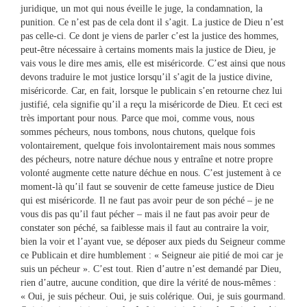
juridique, un mot qui nous éveille le juge, la condamnation, la
punition. Ce n’est pas de cela dont il s’agit. La justice de Dieu n’est
pas celle-ci. Ce dont je viens de parler c’est la justice des hommes,
peut-être nécessaire à certains moments mais la justice de Dieu, je
vais vous le dire mes amis, elle est miséricorde. C’est ainsi que nous
devons traduire le mot justice lorsqu’il s’agit de la justice divine,
miséricorde. Car, en fait, lorsque le publicain s’en retourne chez lui
justifié, cela signifie qu’il a reçu la miséricorde de Dieu. Et ceci est
très important pour nous. Parce que moi, comme vous, nous
sommes pécheurs, nous tombons, nous chutons, quelque fois
volontairement, quelque fois involontairement mais nous sommes
des pécheurs, notre nature déchue nous y entraîne et notre propre
volonté augmente cette nature déchue en nous. C’est justement à ce
moment-là qu’il faut se souvenir de cette fameuse justice de Dieu
qui est miséricorde. Il ne faut pas avoir peur de son péché – je ne
vous dis pas qu’il faut pécher – mais il ne faut pas avoir peur de
constater son péché, sa faiblesse mais il faut au contraire la voir,
bien la voir et l’ayant vue, se déposer aux pieds du Seigneur comme
ce Publicain et dire humblement : « Seigneur aie pitié de moi car je
suis un pécheur ». C’est tout. Rien d’autre n’est demandé par Dieu,
rien d’autre, aucune condition, que dire la vérité de nous-mêmes :
« Oui, je suis pécheur. Oui, je suis colérique. Oui, je suis gourmand.