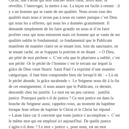
Christ, une Parole qui doit toucher notre cœur, notre âme, la
réveiller, l’interroger, la mettre à nu. La leçon est facile à retenir : il
y a un homme qui se vante de ses qualités. Nous avons tous des
qualités mais nous n’avons pas à nous en vanter puisque c’est Dieu
qui nous les a offertes, qui nous les a données gratuitement. Il
demande simplement de les faire grandir en nous et d’en faire
profiter ceux qui nous entourent mais cet homme qui se vante de ses
qualités oublie le fondamental, ce fondamental que le Publicain
manifeste de manière claire en se tenant loin, loin du sanctuaire, en
se tenant caché, en se frappant la poitrine et en disant : « O Dieu,
aie pitié de moi pécheur ». C’est cela que le pharisien a oublié, c’est
son péché. Or le péché de l’homme c’est le terrain sur lequel la
grâce de Dieu vient fleurir. Saint Paul l’a exprimé d’une manière
catégorique, il faut bien comprendre bien sûr lorsqu'il dit : « Là où
le péché abonde, la grâce surabonde ». Le Seigneur nous dit à la fin
de cet enseignement, il nous assure que le Publicain, ce dernier,
descendit chez lui justifié. Le mot est un peu curieux : justifié,
justice. Pourquoi parle-t-il de justice ? Ce mot justice est dans la
bouche du Seigneur aussi, rappelez-vous, au moment du baptême
lorsque Jean refuse de baptiser le Christ et le Christ lui répond :
« Laisse faire car il convient que toute justice s’accomplisse ». C’est
le même mot qui est employé ici aujourd'hui. De quelle justice
s’agite-t-il donc ? Le mot « justice », pour nous, est un mot