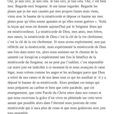
Oui, je suis ceci, je suis cela. Je fais ceci, je fais cela. Oui, c’est bien
moi. Regarde-moi Seigneur. Je me laisse regarder. Regarde les
plaies que je me suis causées par mes propres fautes mais viens,
viens avec le baume de ta miséricorde et dépose ce baume sur mes
plaies pour qu’elles soient apaisées et qu’elles soient guéries ». Voilà
la leçon qui nous est donnée aujourd'hui par le Seigneur Jésus qui
est miséricordieux. La miséricorde de Dieu, mes amis, mes frères,
mes sœurs, la miséricorde de Dieu c’est la clé de la vie chrétienne,
c’est la clé de la vie chrétienne. Si nous avons expérimenté, non pas
réfléchi sur la miséricorde, mais expérimenté la miséricorde de Dieu
une fois dans notre vie, alors nous sommes sur le chemin de la
sainteté car lorsqu'on a expérimenté une fois le bénéfice de la
miséricorde du Seigneur, on ne peut pas l’oublier, c’est impossible
car notre joie est indicible à ce moment-là et nous avançons le cœur
léger, nous volons comme les anges et les archanges parce que Dieu
a retiré de nos cœurs et de nos âmes tout ce qui les souillait et il y a
déposé le baume de sa miséricorde. Alors pendant ces temps qui
nous préparent au carême et bien que cette parabole, que cet
enseignement, que cette Parole du Christ entre dans nos coeurs et
que nous recevions la grâce d’en vivre en plénitude sur cette terre
autant que possible alors dans l’éternité nous jouirons de cette
miséricorde qui n’aura plus de cesse et que nous goûterons avec joie
tous ensemble.