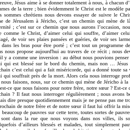
preuve, Jésus aime à se donner totalement à nous, à chacun d’
mes de la terre ; bien évidemment le Christ est le modèle par
s sommes chrétiens nous devons essayer de suivre le Chri
e de Jérusalem à Jéricho, c’est un chemin qui mène de 
ternité ; c’est sur ce chemin que nous aurons l’occasion, nou
re comme le Christ, d’aimer celui qui souffre, d’aimer celu
lagé, de voir ses plaies pansées et guéries, de voir ses larm
s dans les bras pour être porté ; c’est tout un programme d
us nous propose aujourd'hui au travers de ce récit ; nous de
 il y a comme une inversion : au début nous pouvions penser 
ui qui est blessé sur le bord du chemin, mais non … Jésus 
chain c’est celui qui a fait miséricorde, qui a donné toute sa
ui qui souffrait près de la mort. Alors cela nous interroge pr
 nous faisons, nous, sur ce chemin qui mène de Jéricho à la 
est-ce que nous faisons pour notre frère, notre sœur ? Est-c
chain ? Il faut nous interroger régulièrement ; nous avons 
llais dire presque quotidiennement mais je ne pense pas me t
rochain de notre frère et de notre sœur il faut lui offrir la mis
 beaucoup de pauvres sur cette terre, toutes sortes de pauvre
 sont dans la rue que nous voyons dans nos villes, ils son
lquefois d’ailleurs blessés et malades, tout simplement pa