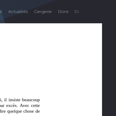
t
Actualités
Ciergerie
Dons
Contact
Galerie
, il insiste beaucoup
par excès. Avec cette
dire quelque chose de