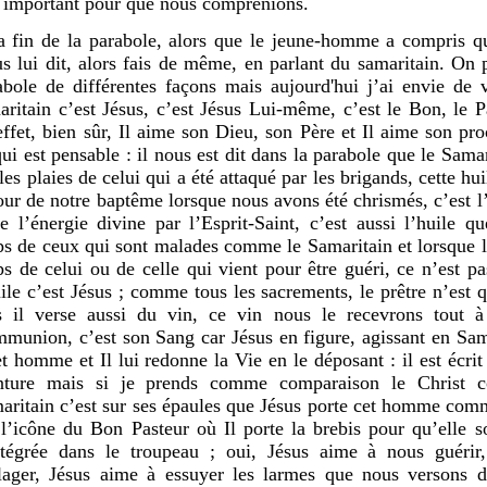
s important pour que nous comprenions.
a fin de la parabole, alors que le jeune-homme a compris qu
us lui dit, alors fais de même, en parlant du samaritain. On
abole de différentes façons mais aujourd'hui j’ai envie de
aritain c’est Jésus, c’est Jésus Lui-même, c’est le Bon, le P
effet, bien sûr, Il aime son Dieu, son Père et Il aime son pr
qui est pensable : il nous est dit dans la parabole que le Samar
les plaies de celui qui a été attaqué par les brigands, cette hu
jour de notre baptême lorsque nous avons été chrismés, c’est 
te l’énergie divine par l’Esprit-Saint, c’est aussi l’huile q
ps de ceux qui sont malades comme le Samaritain et lorsque l’
ps de celui ou de celle qui vient pour être guéri, ce n’est p
uile c’est Jésus ; comme tous les sacrements, le prêtre n’est 
s il verse aussi du vin, ce vin nous le recevrons tout à
munion, c’est son Sang car Jésus en figure, agissant en Sa
et homme et Il lui redonne la Vie en le déposant : il est écrit
ture mais si je prends comme comparaison le Christ 
aritain c’est sur ses épaules que Jésus porte cet homme comm
 l’icône du Bon Pasteur où Il porte la brebis pour qu’elle so
ntégrée dans le troupeau ; oui, Jésus aime à nous guéri
lager, Jésus aime à essuyer les larmes que nous versons d