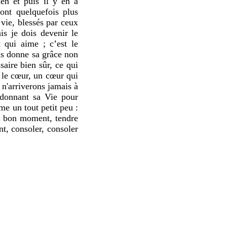
rien et puis il y en a
ont quelquefois plus
 vie, blessés par ceux
is je dois devenir le
t qui aime ; c’est le
us donne sa grâce non
saire bien sûr, ce qui
 le cœur, un cœur qui
 n'arriverons jamais à
 donnant sa Vie pour
e un tout petit peu :
au bon moment, tendre
, consoler, consoler