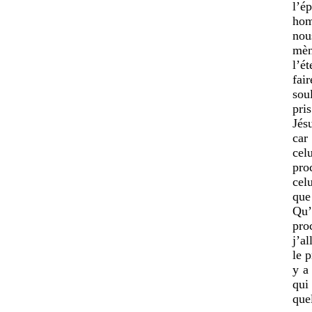
l’é
hom
nou
mèn
l’é
fai
sou
pri
Jés
car
cel
pro
cel
que
Qu’
pro
j’a
le p
y a
qui
que