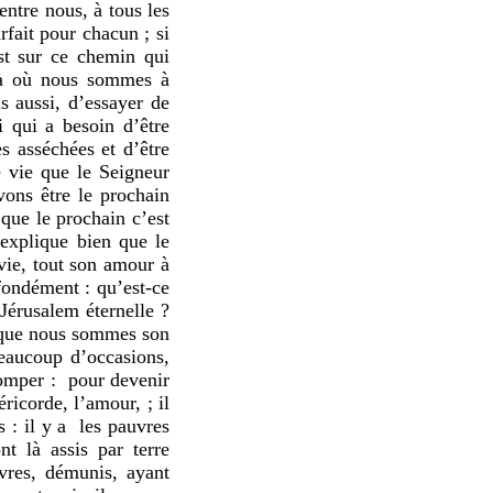
entre nous, à tous les
fait pour chacun ; si
st sur ce chemin qui
là où nous sommes à
s aussi, d’essayer de
i qui a besoin d’être
es asséchées et d’être
e vie que le Seigneur
vons être le prochain
que le prochain c’est
explique bien que le
 vie, tout son amour à
ofondément : qu’est-ce
Jérusalem éternelle ?
e que nous sommes son
beaucoup d’occasions,
romper : pour devenir
éricorde, l’amour, ; il
s : il y a les pauvres
t là assis par terre
uvres, démunis, ayant