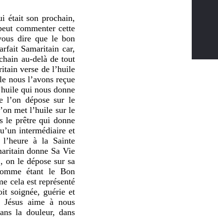
i était son prochain,
 peut commenter cette
 vous dire que le bon
arfait Samaritain car,
ochain au-delà de tout
itain verse de l’huile
ile nous l’avons reçue
l’huile qui nous donne
ue l’on dépose sur le
on met l’huile sur le
as le prêtre qui donne
qu’un intermédiaire et
 l’heure à la Sainte
maritain donne Sa Vie
 , on le dépose sur sa
comme étant le Bon
e cela est représenté
it soignée, guérie et
r, Jésus aime à nous
ans la douleur, dans