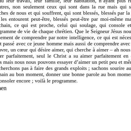
du leur travail, leur famille, leur habitation, n’ayant plus 
utres, non seulement ceux qui sont dans la rue mais qui s
ches de nous et qui souffrent, qui sont blessés, blessés par la
 les entourent peut-être, blessés peut-être par moi-même ma
chain, ce qui est proche, celui qui soulage, qui console e
gramme de vie de chaque chrétien. Que le Seigneur Jésus no
lement de comprendre par notre intelligence, ce qui est néces
st passé avec ce jeune homme mais aussi de comprendre avec
uvre, un cœur qui désire aimer, qui cherche à aimer – ah nous
er parfaitement, seul le Christ a su aimer parfaitement en
s mais nous nous pouvons essayer d’aimer un petit peu et mêm
cherchons pas à faire des grands exploits ; sachons sourire 
main au bon moment, donner une bonne parole au bon moment
consoler encore ; voilà le programme.
en