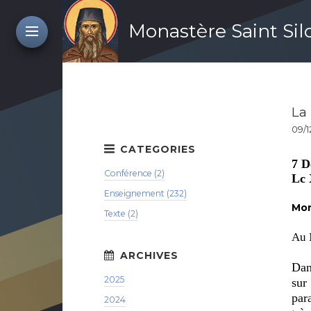
Monastère Saint Si
La 
09/1
7 D
Conférence (2)
Lc 
Enseignement (232)
Mon
Texte (2)
Au 
Dan
2025
sur
par
2024