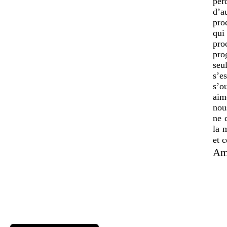
per
d’a
pro
qui
pro
pro
seu
s’e
s’o
aim
nou
ne 
la 
et 
Am