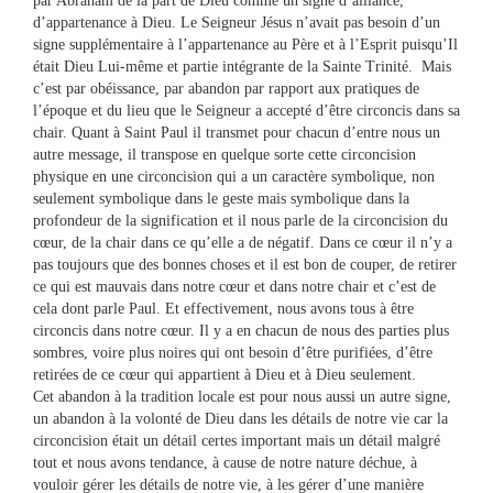
par Abraham de la part de Dieu comme un signe d’alliance,
d’appartenance à Dieu. Le Seigneur Jésus n’avait pas besoin d’un
signe supplémentaire à l’appartenance au Père et à l’Esprit puisqu’Il
était Dieu Lui-même et partie intégrante de la Sainte Trinité. Mais
c’est par obéissance, par abandon par rapport aux pratiques de
l’époque et du lieu que le Seigneur a accepté d’être circoncis dans sa
chair. Quant à Saint Paul il transmet pour chacun d’entre nous un
autre message, il transpose en quelque sorte cette circoncision
physique en une circoncision qui a un caractère symbolique, non
seulement symbolique dans le geste mais symbolique dans la
profondeur de la signification et il nous parle de la circoncision du
cœur, de la chair dans ce qu’elle a de négatif. Dans ce cœur il n’y a
pas toujours que des bonnes choses et il est bon de couper, de retirer
ce qui est mauvais dans notre cœur et dans notre chair et c’est de
cela dont parle Paul. Et effectivement, nous avons tous à être
circoncis dans notre cœur. Il y a en chacun de nous des parties plus
sombres, voire plus noires qui ont besoin d’être purifiées, d’être
retirées de ce cœur qui appartient à Dieu et à Dieu seulement.
Cet abandon à la tradition locale est pour nous aussi un autre signe,
un abandon à la volonté de Dieu dans les détails de notre vie car la
circoncision était un détail certes important mais un détail malgré
tout et nous avons tendance, à cause de notre nature déchue, à
vouloir gérer les détails de notre vie, à les gérer d’une manière