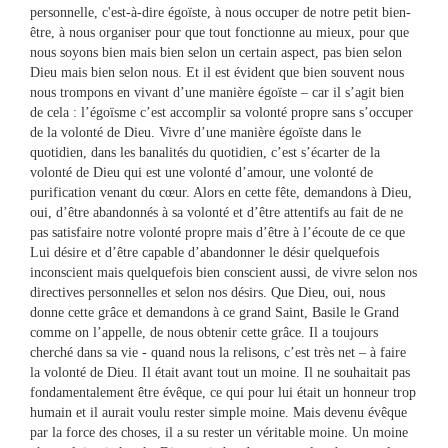
personnelle, c'est-à-dire égoïste, à nous occuper de notre petit bien-
être, à nous organiser pour que tout fonctionne au mieux, pour que
nous soyons bien mais bien selon un certain aspect, pas bien selon
Dieu mais bien selon nous. Et il est évident que bien souvent nous
nous trompons en vivant d’une manière égoïste – car il s’agit bien
de cela : l’égoïsme c’est accomplir sa volonté propre sans s’occuper
de la volonté de Dieu. Vivre d’une manière égoïste dans le
quotidien, dans les banalités du quotidien, c’est s’écarter de la
volonté de Dieu qui est une volonté d’amour, une volonté de
purification venant du cœur. Alors en cette fête, demandons à Dieu,
oui, d’être abandonnés à sa volonté et d’être attentifs au fait de ne
pas satisfaire notre volonté propre mais d’être à l’écoute de ce que
Lui désire et d’être capable d’abandonner le désir quelquefois
inconscient mais quelquefois bien conscient aussi, de vivre selon nos
directives personnelles et selon nos désirs. Que Dieu, oui, nous
donne cette grâce et demandons à ce grand Saint, Basile le Grand
comme on l’appelle, de nous obtenir cette grâce. Il a toujours
cherché dans sa vie - quand nous la relisons, c’est très net – à faire
la volonté de Dieu. Il était avant tout un moine. Il ne souhaitait pas
fondamentalement être évêque, ce qui pour lui était un honneur trop
humain et il aurait voulu rester simple moine. Mais devenu évêque
par la force des choses, il a su rester un véritable moine. Un moine