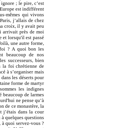
ignore ; le pire, c’est
Europe est indifférent
 nous-mêmes qui vivons
Paris, j’allais de chez
 croix, il y avait peu
 arrivait près de moi
 et lorsqu'il est passé
Voilà, une autre forme,
 foi ? A quoi bon les
ent beaucoup de nos
es successeurs, bien
 la foi chrétienne de
ncé à s’organiser mais
 dans les déserts pour
rtaine forme de martyr
s sommes les indignes
sé beaucoup de larmes
ourd'hui ne pense qu’à
ion de ce monastère, la
t j’étais dans la cour
 à quelques questions
», à quoi servez-vous ?