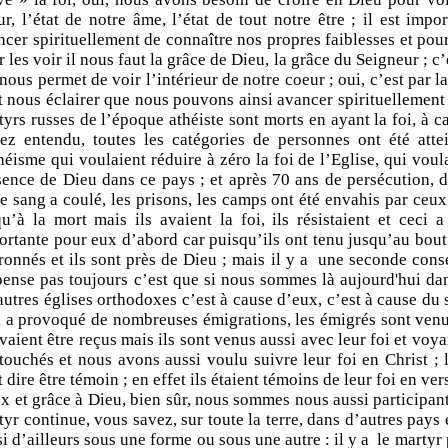
ur, l’état de notre âme, l’état de tout notre être ; il est impo
cer spirituellement de connaître nos propres faiblesses et pour c
 les voir il nous faut la grâce de Dieu, la grâce du Seigneur ; c’
nous permet de voir l’intérieur de notre coeur ; oui, c’est par la
t nous éclairer que nous pouvons ainsi avancer spirituellement v
yrs russes de l’époque athéiste sont morts en ayant la foi, à ca
vez entendu, toutes les catégories de personnes ont été atte
héisme qui voulaient réduire à zéro la foi de l’Eglise, qui voul
sence de Dieu dans ce pays ; et après 70 ans de persécution, d
e sang a coulé, les prisons, les camps ont été envahis par ceux 
qu’à la mort mais ils avaient la foi, ils résistaient et ceci
ortante pour eux d’abord car puisqu’ils ont tenu jusqu’au bout p
ronnés et ils sont près de Dieu ; mais il y a une seconde con
pense pas toujours c’est que si nous sommes là aujourd'hui dan
autres églises orthodoxes c’est à cause d’eux, c’est à cause du 
a a provoqué de nombreuses émigrations, les émigrés sont venu
aient être reçus mais ils sont venus aussi avec leur foi et voya
 touchés et nous avons aussi voulu suivre leur foi en Christ ;
 dire être témoin ; en effet ils étaient témoins de leur foi en ver
x et grâce à Dieu, bien sûr, nous sommes nous aussi participant 
yr continue, vous savez, sur toute la terre, dans d’autres pays 
i d’ailleurs sous une forme ou sous une autre : il y a le martyr