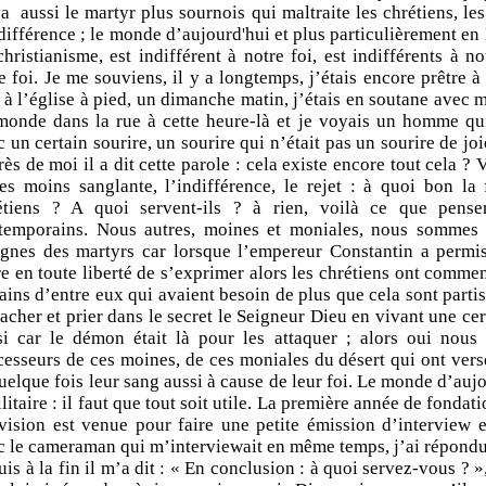
 a aussi le martyr plus sournois qui maltraite les chrétiens, les 
différence ; le monde d’aujourd'hui et plus particulièrement en 
christianisme, est indifférent à notre foi, est indifférents à
e foi. Je me souviens, il y a longtemps, j’étais encore prêtre à 
à l’église à pied, un dimanche matin, j’étais en soutane avec ma
monde dans la rue à cette heure-là et je voyais un homme qui
 un certain sourire, un sourire qui n’était pas un sourire de joie
ès de moi il a dit cette parole : cela existe encore tout cela ? 
tes moins sanglante, l’indifférence, le rejet : à quoi bon la
étiens ? A quoi servent-ils ? à rien, voilà ce que pens
temporains. Nous autres, moines et moniales, nous sommes l
ignes des martyrs car lorsque l’empereur Constantin a permis
re en toute liberté de s’exprimer alors les chrétiens ont comme
ains d’entre eux qui avaient besoin de plus que cela sont partis
cacher et prier dans le secret le Seigneur Dieu en vivant une ce
si car le démon était là pour les attaquer ; alors oui nou
cesseurs de ces moines, de ces moniales du désert qui ont ver
quelque fois leur sang aussi à cause de leur foi. Le monde d’auj
ilitaire : il faut que tout soit utile. La première année de fondat
évision est venue pour faire une petite émission d’interview e
c le cameraman qui m’interviewait en même temps, j’ai répondu
uis à la fin il m’a dit : « En conclusion : à quoi servez-vous ? 