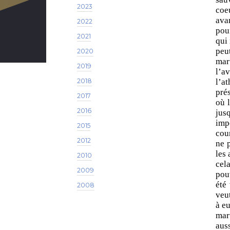
2023
coe
avan
2022
pour
2021
qui 
peu
2020
mart
2019
l’a
2018
l’at
pré
2017
où l
2016
jus
imp
2015
cou
2012
ne 
les 
2010
cel
2009
pouv
été
2008
veut
à eu
mart
auss