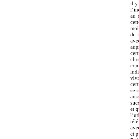
il y
l’in
au 
cett
moi 
de 
avec
aupr
cer
chr
con
ind
viv
cert
se 
aus
suc
et 
l’ut
tél
ave
et p