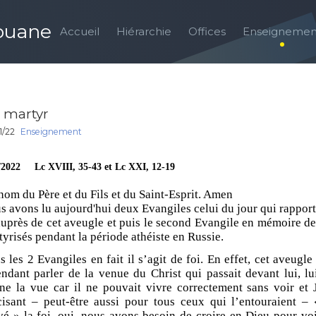
louane
Accueil
Hiérarchie
Offices
Enseignemen
i martyr
1/22
Enseignement
/2022 Lc XVIII, 35-43 et Lc XXI, 12-19
nom du Père et du Fils et du Saint-Esprit. Amen
s avons lu aujourd'hui deux Evangiles celui du jour qui rapport
 auprès de cet aveugle et puis le second Evangile en mémoire de
tyrisés pendant la période athéiste en Russie.
 les 2 Evangiles en fait il s’agit de foi. En effet, cet aveugle
endant parler de la venue du Christ qui passait devant lui, l
ne la vue car il ne pouvait vivre correctement sans voir et J
cisant – peut-être aussi pour tous ceux qui l’entouraient – «
vé » la foi, oui, nous avons besoin de croire en Dieu pour voir