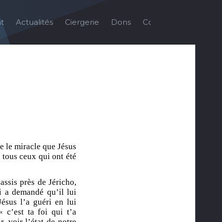
t
Actualités
Ciergerie
Dons
Contact
Galerie
e le miracle que Jésus
 tous ceux qui ont été
 assis près de Jéricho,
ui a demandé qu’il lui
ésus l’a guéri en lui
 c’est ta foi qui t’a
, voir l’état de notre