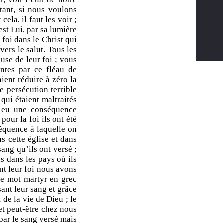
rtant, si nous voulons
ela, il faut les voir ;
est Lui, par sa lumière
 foi dans le Christ qui
ers le salut. Tous les
use de leur foi ; vous
intes par ce fléau de
aient réduire à zéro la
e persécution terrible
qui étaient maltraités
 a eu une conséquence
our la foi ils ont été
séquence à laquelle on
s cette église et dans
sang qu’ils ont versé ;
s dans les pays où ils
nt leur foi nous avons
 le mot martyr en grec
sant leur sang et grâce
de la vie de Dieu ; le
et peut-être chez nous
 par le sang versé mais