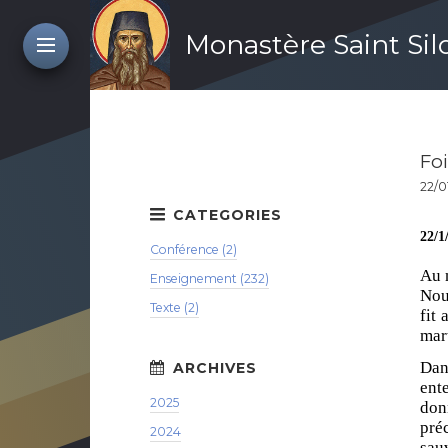
Monastère Saint Si
Fo
22/0
22/1
Conférence (2)
Au 
Enseignement (232)
Nou
Texte (2)
fit
mar
Dans
ent
2025
don
pré
2024
sau