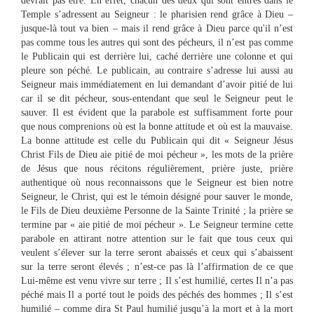
devrait pas être. En effet, chacun des deux qui sont entrés dans le
Temple s’adressent au Seigneur : le pharisien rend grâce à Dieu –
jusque-là tout va bien – mais il rend grâce à Dieu parce qu'il n’est
pas comme tous les autres qui sont des pécheurs, il n’est pas comme
le Publicain qui est derrière lui, caché derrière une colonne et qui
pleure son péché. Le publicain, au contraire s’adresse lui aussi au
Seigneur mais immédiatement en lui demandant d’avoir pitié de lui
car il se dit pécheur, sous-entendant que seul le Seigneur peut le
sauver. Il est évident que la parabole est suffisamment forte pour
que nous comprenions où est la bonne attitude et où est la mauvaise.
La bonne attitude est celle du Publicain qui dit « Seigneur Jésus
Christ Fils de Dieu aie pitié de moi pécheur », les mots de la prière
de Jésus que nous récitons régulièrement, prière juste, prière
authentique où nous reconnaissons que le Seigneur est bien notre
Seigneur, le Christ, qui est le témoin désigné pour sauver le monde,
le Fils de Dieu deuxième Personne de la Sainte Trinité ; la prière se
termine par « aie pitié de moi pécheur ». Le Seigneur termine cette
parabole en attirant notre attention sur le fait que tous ceux qui
veulent s’élever sur la terre seront abaissés et ceux qui s’abaissent
sur la terre seront élevés ; n’est-ce pas là l’affirmation de ce que
Lui-même est venu vivre sur terre ; Il s’est humilié, certes Il n’a pas
péché mais Il a porté tout le poids des péchés des hommes ; Il s’est
humilié – comme dira St Paul humilié jusqu’à la mort et à la mort